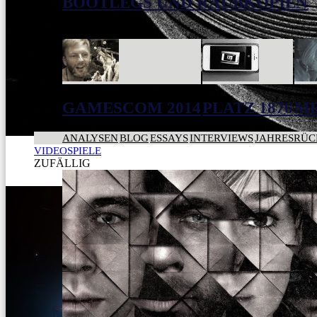
BOOTLEGS UND RAUBKOPIEN
NEU
GAMESCOM 2014
PLATZ 1876
ME
ANALYSEN
BLOG
ESSAYS
INTERVIEWS
JAHRESRÜC
VIDEOSPIELE
ZUFÄLLIG