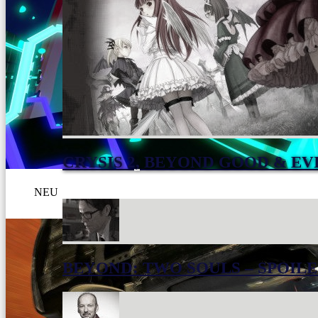
CRYSIS 2, BEYOND GOOD & EV
NEU
BEYOND: TWO SOULS – SPOILE