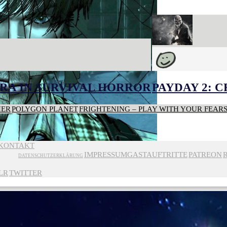
RA IN SURVIVAL HORROR
PAYDAY 2: 
HER
POLYGON PLANET
FRIGHTENING – PLAY WITH YOUR FEAR
KONTAKT
IMPRESSUM
GASTAUFTRITTE
PATREON
DATENSCHUTZERKLÄRUNG
LR
TWITTER