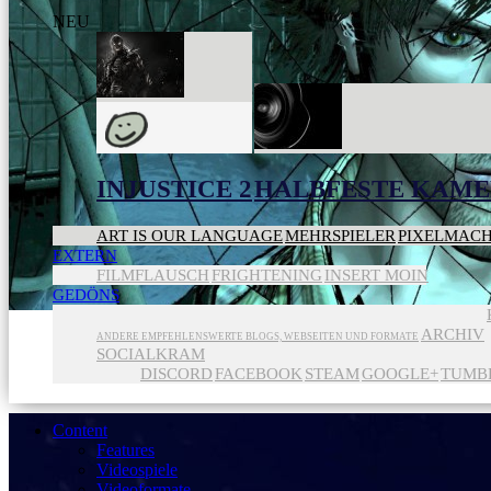
NEU
INJUSTICE 2
HALBFESTE KAME
ART IS OUR LANGUAGE
MEHRSPIELER
PIXELMAC
EXTERN
FILMFLAUSCH
FRIGHTENING
INSERT MOIN
GEDÖNS
ARCHIV
ANDERE EMPFEHLENSWERTE BLOGS, WEBSEITEN UND FORMATE
SOCIALKRAM
DISCORD
FACEBOOK
STEAM
GOOGLE+
TUMB
Content
Features
Videospiele
Videoformate