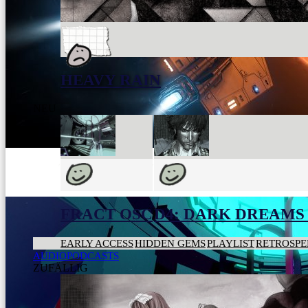
HEAVY RAIN
NEU
FRACT OSC
D4: DARK DREAMS 
EARLY ACCESS
HIDDEN GEMS
PLAYLIST
RETROSPE
AUDIOPODCASTS
ZUFÄLLIG