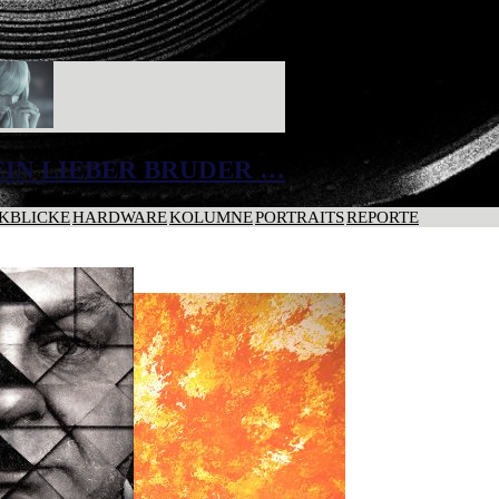
IN LIEBER BRUDER …
KBLICKE
HARDWARE
KOLUMNE
PORTRAITS
REPORTE