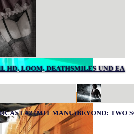
IL HD, LOOM, DEATHSMILES UND EA
RCAST #2 (MIT MANU)
BEYOND: TWO S