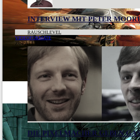
INTERVIEW MIT PETER MOOR
RAUSCHLEVEL
VIDEOFORMATE
ZUFÄLLIG
DIE PIXELMACHER GEBEN GAS