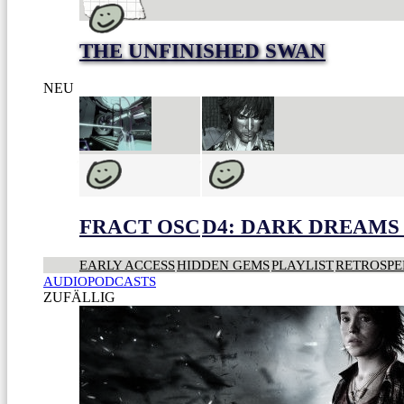
THE UNFINISHED SWAN
NEU
FRACT OSC
D4: DARK DREAMS 
EARLY ACCESS
HIDDEN GEMS
PLAYLIST
RETROSPE
AUDIOPODCASTS
ZUFÄLLIG