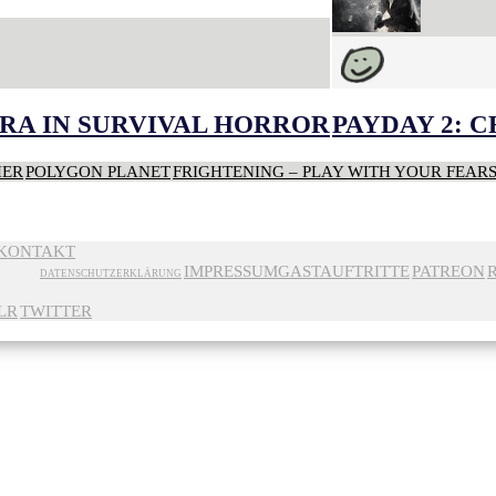
RA IN SURVIVAL HORROR
PAYDAY 2: 
HER
POLYGON PLANET
FRIGHTENING – PLAY WITH YOUR FEAR
KONTAKT
IMPRESSUM
GASTAUFTRITTE
PATREON
DATENSCHUTZERKLÄRUNG
LR
TWITTER