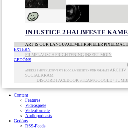
INJUSTICE 2
HALBFESTE KAME
ART IS OUR LANGUAGE
MEHRSPIELER
PIXELMAC
EXTERN
FILMFLAUSCH
FRIGHTENING
INSERT MOIN
GEDÖNS
ARCHIV
ANDERE EMPFEHLENSWERTE BLOGS, WEBSEITEN UND FORMATE
SOCIALKRAM
DISCORD
FACEBOOK
STEAM
GOOGLE+
TUMB
Content
Features
Videospiele
Videoformate
Audiopodcasts
Gedöns
RSS-Feeds