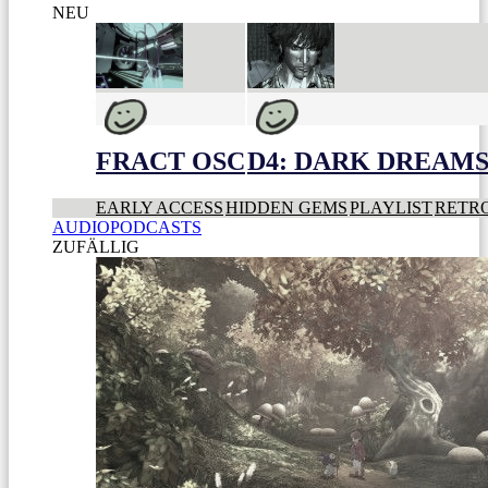
NEU
FRACT OSC
D4: DARK DREAMS 
EARLY ACCESS
HIDDEN GEMS
PLAYLIST
RETR
AUDIOPODCASTS
ZUFÄLLIG