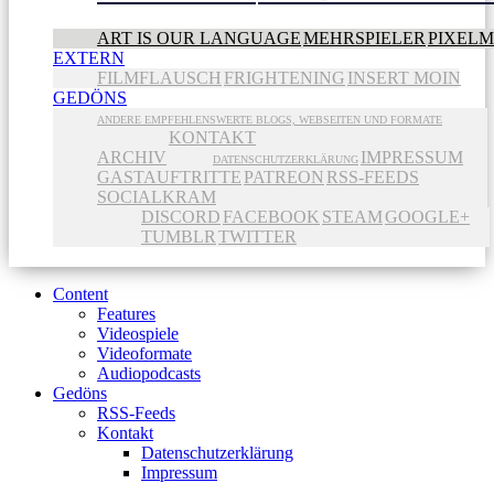
ART IS OUR LANGUAGE
MEHRSPIELER
PIXEL
EXTERN
FILMFLAUSCH
FRIGHTENING
INSERT MOIN
GEDÖNS
ANDERE EMPFEHLENSWERTE BLOGS, WEBSEITEN UND FORMATE
KONTAKT
ARCHIV
IMPRESSUM
DATENSCHUTZERKLÄRUNG
GASTAUFTRITTE
PATREON
RSS-FEEDS
SOCIALKRAM
DISCORD
FACEBOOK
STEAM
GOOGLE+
TUMBLR
TWITTER
Content
Features
Videospiele
Videoformate
Audiopodcasts
Gedöns
RSS-Feeds
Kontakt
Datenschutzerklärung
Impressum