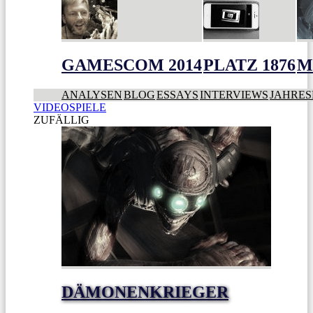
GAMESCOM 2014
PLATZ 1876
M
ANALYSEN
BLOG
ESSAYS
INTERVIEWS
JAHRES
VIDEOSPIELE
ZUFÄLLIG
DÄMONENKRIEGER