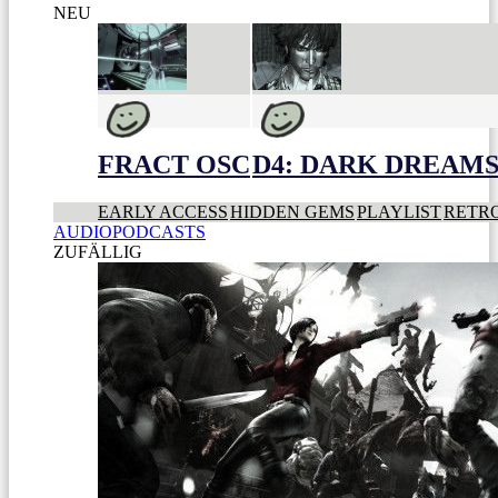
NEU
FRACT OSC
D4: DARK DREAMS 
EARLY ACCESS
HIDDEN GEMS
PLAYLIST
RETR
AUDIOPODCASTS
ZUFÄLLIG