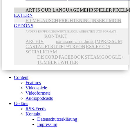
ART IS OUR LANGUAGE
MEHRSPIELER
PIXEL
EXTERN
FILMFLAUSCH
FRIGHTENING
INSERT MOIN
GEDÖNS
ANDERE EMPFEHLENSWERTE BLOGS, WEBSEITEN UND FORMATE
KONTAKT
ARCHIV
IMPRESSUM
DATENSCHUTZERKLÄRUNG
GASTAUFTRITTE
PATREON
RSS-FEEDS
SOCIALKRAM
DISCORD
FACEBOOK
STEAM
GOOGLE+
TUMBLR
TWITTER
Content
Features
Videospiele
Videoformate
Audiopodcasts
Gedöns
RSS-Feeds
Kontakt
Datenschutzerklärung
Impressum