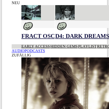
NEU
FRACT OSC
D4: DARK DREAMS 
EARLY ACCESS
HIDDEN GEMS
PLAYLIST
RETR
AUDIOPODCASTS
ZUFÄLLIG