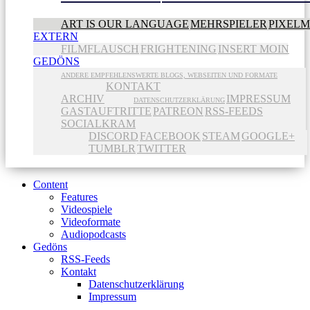
ART IS OUR LANGUAGE
MEHRSPIELER
PIXEL
EXTERN
FILMFLAUSCH
FRIGHTENING
INSERT MOIN
GEDÖNS
ANDERE EMPFEHLENSWERTE BLOGS, WEBSEITEN UND FORMATE
KONTAKT
ARCHIV
IMPRESSUM
DATENSCHUTZERKLÄRUNG
GASTAUFTRITTE
PATREON
RSS-FEEDS
SOCIALKRAM
DISCORD
FACEBOOK
STEAM
GOOGLE+
TUMBLR
TWITTER
Content
Features
Videospiele
Videoformate
Audiopodcasts
Gedöns
RSS-Feeds
Kontakt
Datenschutzerklärung
Impressum