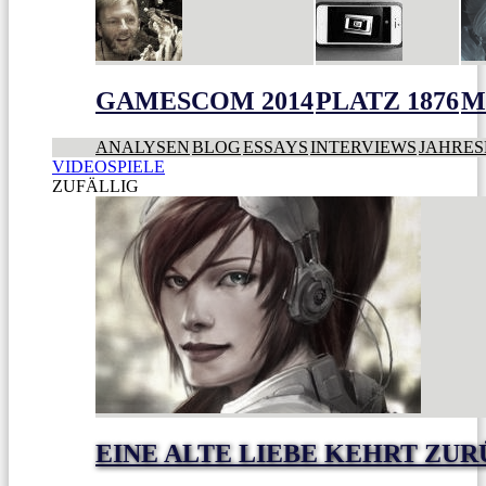
GAMESCOM 2014
PLATZ 1876
M
ANALYSEN
BLOG
ESSAYS
INTERVIEWS
JAHRES
VIDEOSPIELE
ZUFÄLLIG
EINE ALTE LIEBE KEHRT ZU