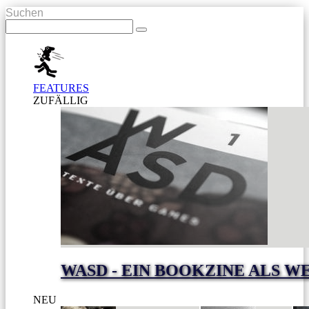
Suchen
FEATURES
ZUFÄLLIG
WASD - EIN BOOKZINE ALS W
NEU