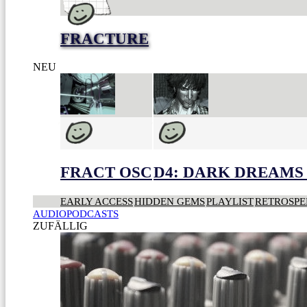
FRACTURE
NEU
FRACT OSC
D4: DARK DREAMS 
EARLY ACCESS
HIDDEN GEMS
PLAYLIST
RETROSPE
AUDIOPODCASTS
ZUFÄLLIG