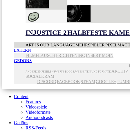
INJUSTICE 2
HALBFESTE KAME
ART IS OUR LANGUAGE
MEHRSPIELER
PIXELMAC
EXTERN
FILMFLAUSCH
FRIGHTENING
INSERT MOIN
GEDÖNS
ARCHIV
ANDERE EMPFEHLENSWERTE BLOGS, WEBSEITEN UND FORMATE
SOCIALKRAM
DISCORD
FACEBOOK
STEAM
GOOGLE+
TUMB
Content
Features
Videospiele
Videoformate
Audiopodcasts
Gedöns
RSS-Feeds