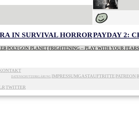
RA IN SURVIVAL HORROR
PAYDAY 2: 
HER
POLYGON PLANET
FRIGHTENING – PLAY WITH YOUR FEAR
KONTAKT
IMPRESSUM
GASTAUFTRITTE
PATREON
DATENSCHUTZERKLÄRUNG
LR
TWITTER