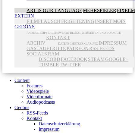
ART IS OUR LANGUAGE
MEHRSPIELER
PIXEL
EXTERN
FILMFLAUSCH
FRIGHTENING
INSERT MOIN
GEDÖNS
ANDERE EMPFEHLENSWERTE BLOGS, WEBSEITEN UND FORMATE
KONTAKT
ARCHIV
IMPRESSUM
DATENSCHUTZERKLÄRUNG
GASTAUFTRITTE
PATREON
RSS-FEEDS
SOCIALKRAM
DISCORD
FACEBOOK
STEAM
GOOGLE+
TUMBLR
TWITTER
Content
Features
Videospiele
Videoformate
Audiopodcasts
Gedöns
RSS-Feeds
Kontakt
Datenschutzerklärung
Impressum