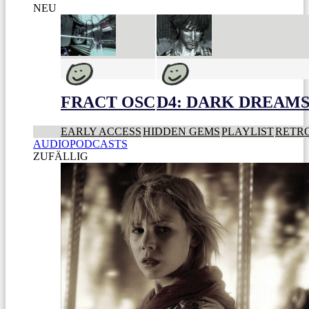
NEU
FRACT OSC
D4: DARK DREAMS 
EARLY ACCESS
HIDDEN GEMS
PLAYLIST
RETR
AUDIOPODCASTS
ZUFÄLLIG