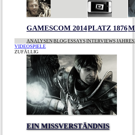
GAMESCOM 2014
PLATZ 1876
M
ANALYSEN
BLOG
ESSAYS
INTERVIEWS
JAHRES
VIDEOSPIELE
ZUFÄLLIG
EIN MISSVERSTÄNDNIS