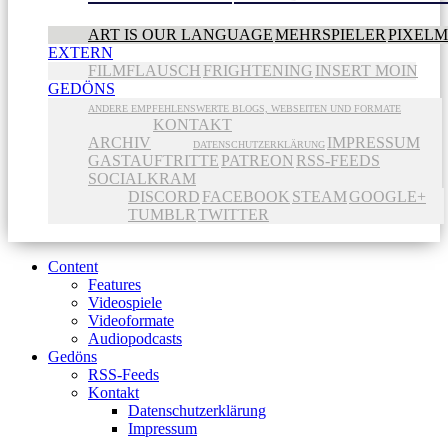
ART IS OUR LANGUAGE
MEHRSPIELER
PIXEL
EXTERN
FILMFLAUSCH
FRIGHTENING
INSERT MOIN
GEDÖNS
ANDERE EMPFEHLENSWERTE BLOGS, WEBSEITEN UND FORMATE
KONTAKT
ARCHIV
IMPRESSUM
DATENSCHUTZERKLÄRUNG
GASTAUFTRITTE
PATREON
RSS-FEEDS
SOCIALKRAM
DISCORD
FACEBOOK
STEAM
GOOGLE+
TUMBLR
TWITTER
Content
Features
Videospiele
Videoformate
Audiopodcasts
Gedöns
RSS-Feeds
Kontakt
Datenschutzerklärung
Impressum