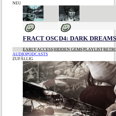
NEU
FRACT OSC
D4: DARK DREAMS 
EARLY ACCESS
HIDDEN GEMS
PLAYLIST
RETR
AUDIOPODCASTS
ZUFÄLLIG