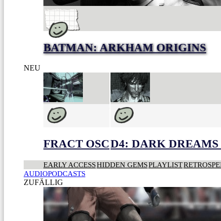
BATMAN: ARKHAM ORIGINS
NEU
FRACT OSC
D4: DARK DREAMS 
EARLY ACCESS
HIDDEN GEMS
PLAYLIST
RETROSPE
AUDIOPODCASTS
ZUFÄLLIG