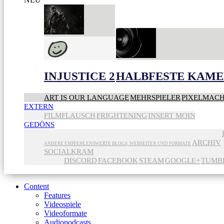
INJUSTICE 2
HALBFESTE KAME
ART IS OUR LANGUAGE
MEHRSPIELER
PIXELMAC
EXTERN
FILMFLAUSCH
FRIGHTENING
INSERT MOIN
GEDÖNS
ARCHIV
ANDERE EMPFEHLENSWERTE BLOGS, WEBSEITEN UND FORMATE
SOCIALKRAM
DISCORD
FACEBOOK
STEAM
GOOGLE+
TUMB
Content
Features
Videospiele
Videoformate
Audiopodcasts