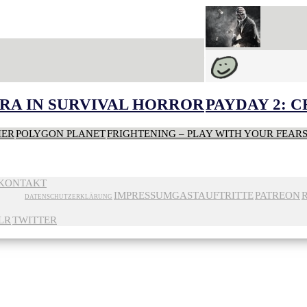
RA IN SURVIVAL HORROR
PAYDAY 2: 
HER
POLYGON PLANET
FRIGHTENING – PLAY WITH YOUR FEAR
KONTAKT
IMPRESSUM
GASTAUFTRITTE
PATREON
DATENSCHUTZERKLÄRUNG
LR
TWITTER