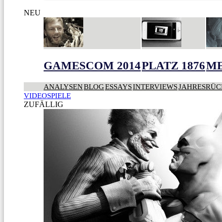
NEU
GAMESCOM 2014
PLATZ 1876
ME
ANALYSEN
BLOG
ESSAYS
INTERVIEWS
JAHRESRÜC
VIDEOSPIELE
ZUFÄLLIG