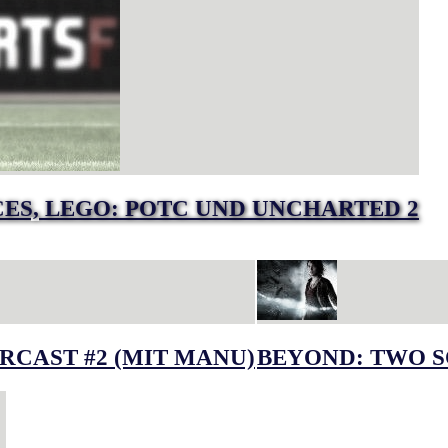
RCES, LEGO: POTC UND UNCHARTED 2
RCAST #2 (MIT MANU)
BEYOND: TWO S