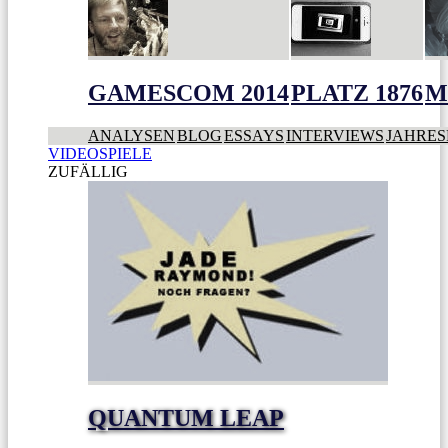
GAMESCOM 2014
PLATZ 1876
M
ANALYSEN
BLOG
ESSAYS
INTERVIEWS
JAHRES
VIDEOSPIELE
ZUFÄLLIG
QUANTUM LEAP