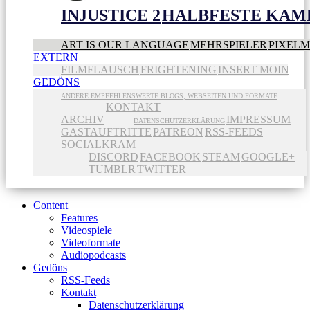
INJUSTICE 2
HALBFESTE KAME
ART IS OUR LANGUAGE
MEHRSPIELER
PIXEL
EXTERN
FILMFLAUSCH
FRIGHTENING
INSERT MOIN
GEDÖNS
ANDERE EMPFEHLENSWERTE BLOGS, WEBSEITEN UND FORMATE
KONTAKT
ARCHIV
IMPRESSUM
DATENSCHUTZERKLÄRUNG
GASTAUFTRITTE
PATREON
RSS-FEEDS
SOCIALKRAM
DISCORD
FACEBOOK
STEAM
GOOGLE+
TUMBLR
TWITTER
Content
Features
Videospiele
Videoformate
Audiopodcasts
Gedöns
RSS-Feeds
Kontakt
Datenschutzerklärung