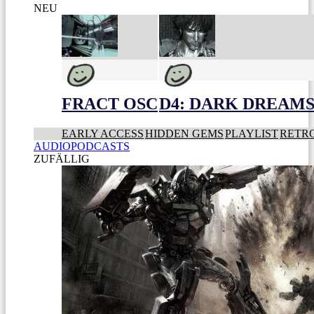
NEU
FRACT OSC
D4: DARK DREAMS 
EARLY ACCESS
HIDDEN GEMS
PLAYLIST
RETR
AUDIOPODCASTS
ZUFÄLLIG