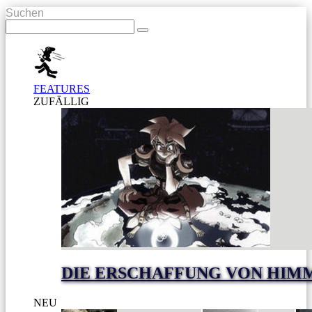
Suchen
FEATURES
ZUFÄLLIG
DIE ERSCHAFFUNG VON HIM
NEU