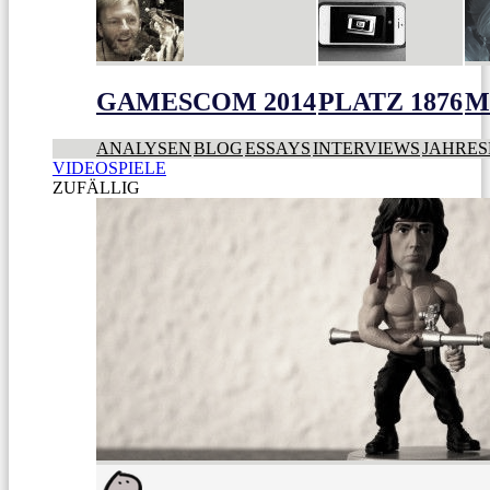
GAMESCOM 2014
PLATZ 1876
M
ANALYSEN
BLOG
ESSAYS
INTERVIEWS
JAHRES
VIDEOSPIELE
ZUFÄLLIG