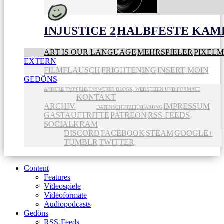
INJUSTICE 2
HALBFESTE KAME
ART IS OUR LANGUAGE
MEHRSPIELER
PIXEL
EXTERN
FILMFLAUSCH
FRIGHTENING
INSERT MOIN
GEDÖNS
ANDERE EMPFEHLENSWERTE BLOGS, WEBSEITEN UND FORMATE
KONTAKT
ARCHIV
IMPRESSUM
DATENSCHUTZERKLÄRUNG
GASTAUFTRITTE
PATREON
RSS-FEEDS
SOCIALKRAM
DISCORD
FACEBOOK
STEAM
GOOGLE+
TUMBLR
TWITTER
Content
Features
Videospiele
Videoformate
Audiopodcasts
Gedöns
RSS-Feeds