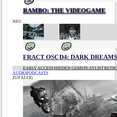
RAMBO: THE VIDEOGAME
NEU
FRACT OSC
D4: DARK DREAMS 
EARLY ACCESS
HIDDEN GEMS
PLAYLIST
RETR
AUDIOPODCASTS
ZUFÄLLIG