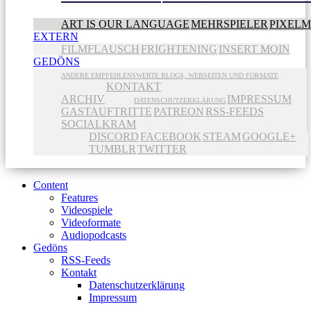
ART IS OUR LANGUAGE
MEHRSPIELER
PIXEL
EXTERN
FILMFLAUSCH
FRIGHTENING
INSERT MOIN
GEDÖNS
ANDERE EMPFEHLENSWERTE BLOGS, WEBSEITEN UND FORMATE
KONTAKT
ARCHIV
IMPRESSUM
DATENSCHUTZERKLÄRUNG
GASTAUFTRITTE
PATREON
RSS-FEEDS
SOCIALKRAM
DISCORD
FACEBOOK
STEAM
GOOGLE+
TUMBLR
TWITTER
Content
Features
Videospiele
Videoformate
Audiopodcasts
Gedöns
RSS-Feeds
Kontakt
Datenschutzerklärung
Impressum