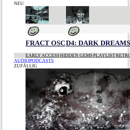
NEU
FRACT OSC
D4: DARK DREAMS 
EARLY ACCESS
HIDDEN GEMS
PLAYLIST
RETR
AUDIOPODCASTS
ZUFÄLLIG