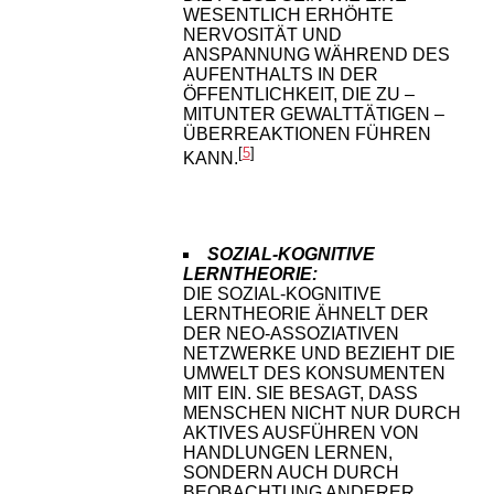
ESENTLICH ERHÖHTE N
ERVOSITÄT UND A
NSPANNUNG WÄHREND DES A
UFENTHALTS IN DER Ö
FFENTLICHKEIT, DIE ZU – M
ITUNTER GEWALTTÄTIGEN – Ü
BERREAKTIONEN FÜHREN K
[
5
]
ANN.
SOZIAL-KOGNITIVE
LERNTHEORIE:
DIE SOZIAL-KOGNITIVE
LERNTHEORIE ÄHNELT DER
DER NEO-ASSOZIATIVEN
NETZWERKE UND BEZIEHT DIE
UMWELT DES KONSUMENTEN
MIT EIN. SIE BESAGT, DASS
MENSCHEN NICHT NUR DURCH
AKTIVES AUSFÜHREN VON
HANDLUNGEN LERNEN,
SONDERN AUCH DURCH
BEOBACHTUNG ANDERER