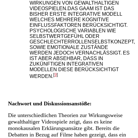
IRKUNGEN VON GEWALTHALTIGEN V
IDEOSPIELEN.DAS GAAM IST DAS B
ISHER ERSTE INTEGRATIVE MODELL W
ELCHES MEHRERE KOGNITIVE E
INFLUSSFAKTOREN BERÜCKSICHTIGT. P
SYCHOLOGISCHE VARIABLEN WIE S
ELBSTWERTGEFÜHL ODER G
ESCHLECHTERROLLENSELBSTKONZEPT, S
OWIE EMOTIONALE ZUSTÄNDE W
ERDEN JEDOCH VERNACHLÄSSIGT. ES I
ST ABER ABSEHBAR, DASS IN Z
UKÜNFTIGEN INTEGRATIVEN M
ODELLEN DIESE BERÜCKSICHTIGT W
[
9
]
ERDEN.
Nachwort und Diskussionsanstöße:
Die unterschiedlichen Theorien zur Wirkungsweise
gewalthaltiger Videospiele zeigt, dass es keine
monokausalen Erklärungsansätze gibt. Bereits die
Debatten in Bezug auf Filme haben gezeigt, dass ein