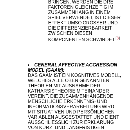
BRINGEN. WERDEN DIE DREI
FAKTOREN GLEICHZEITIG IM
ZUSAMMENHANG IN EINEM
SPIEL VERWENDET, IST DIESER
EFFEKT UMSO GRÖSSER UND D
IE DIFFERENZIERBARKEIT Z
WISCHEN DIESEN K
[
8
]
OMPONENTEN SCHWINDET.
GENERAL AFFECTIVE AGGRESSION
MODEL (GAAM):
DAS GAAM IST EIN KOGNITIVES MODELL,
WELCHES ALLE OBEN GENANNTEN
THEORIEN MIT AUSNAHME DER
KATHARSISTHEORIE MITEINANDER
VEREINT. DIE ZUSAMMENHÄNGENDE
MENSCHLICHE ERKENNTNIS- UND
INFORMATIONSVERARBEITUNG WIRD
MIT SITUATIVEN UND PERSÖNLICHEN
VARIABLEN AUSGESTATTET UND DIENT
AUSSCHLIESSLICH ZUR ERKLÄRUNG V
ON KURZ- UND LANGFRISTIGEN W