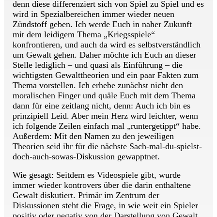
denn diese differenziert sich von Spiel zu Spiel und es
wird in Spezialbereichen immer wieder neuen
Zündstoff geben. Ich werde Euch in naher Zukunft
mit dem leidigem Thema „Kriegsspiele“
konfrontieren, und auch da wird es selbstverständlich
um Gewalt gehen. Daher möchte ich Euch an dieser
Stelle lediglich – und quasi als Einführung – die
wichtigsten Gewalttheorien und ein paar Fakten zum
Thema vorstellen. Ich erhebe zunächst nicht den
moralischen Finger und quäle Euch mit dem Thema
dann für eine zeitlang nicht, denn: Auch ich bin es
prinzipiell Leid. Aber mein Herz wird leichter, wenn
ich folgende Zeilen einfach mal „runtergetippt“ habe.
Außerdem: Mit den Namen zu den jeweiligen
Theorien seid ihr für die nächste Sach-mal-du-spielst-
doch-auch-sowas-Diskussion gewapptnet.
Wie gesagt: Seitdem es Videospiele gibt, wurde
immer wieder kontrovers über die darin enthaltene
Gewalt diskutiert. Primär im Zentrum der
Diskussionen steht die Frage, in wie weit ein Spieler
positiv oder negativ von der Darstellung von Gewalt