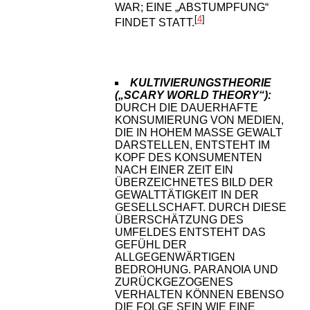
WAR; EINE „ABSTUMPFUNG“
[
4
]
FINDET STATT.
KULTIVIERUNGSTHEORIE
(„SCARY WORLD THEORY“):
DURCH DIE DAUERHAFTE
KONSUMIERUNG VON MEDIEN,
DIE IN HOHEM MASSE GEWALT D
ARSTELLEN, ENTSTEHT IM K
OPF DES KONSUMENTEN N
ACH EINER ZEIT EIN Ü
BERZEICHNETES BILD DER G
EWALTTÄTIGKEIT IN DER G
ESELLSCHAFT. DURCH DIESE Ü
BERSCHÄTZUNG DES U
MFELDES ENTSTEHT DAS G
EFÜHL DER A
LLGEGENWÄRTIGEN B
EDROHUNG. PARANOIA UND Z
URÜCKGEZOGENES V
ERHALTEN KÖNNEN EBENSO D
IE FOLGE SEIN WIE EINE W