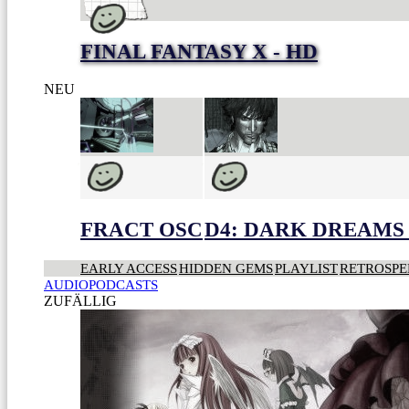
FINAL FANTASY X - HD
NEU
FRACT OSC
D4: DARK DREAMS 
EARLY ACCESS
HIDDEN GEMS
PLAYLIST
RETROSPE
AUDIOPODCASTS
ZUFÄLLIG