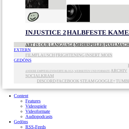
INJUSTICE 2
HALBFESTE KAME
ART IS OUR LANGUAGE
MEHRSPIELER
PIXELMAC
EXTERN
FILMFLAUSCH
FRIGHTENING
INSERT MOIN
GEDÖNS
ARCHIV
ANDERE EMPFEHLENSWERTE BLOGS, WEBSEITEN UND FORMATE
SOCIALKRAM
DISCORD
FACEBOOK
STEAM
GOOGLE+
TUMB
Content
Features
Videospiele
Videoformate
Audiopodcasts
Gedöns
RSS-Feeds