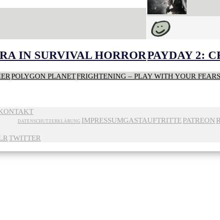
RA IN SURVIVAL HORROR
PAYDAY 2: 
HER
POLYGON PLANET
FRIGHTENING – PLAY WITH YOUR FEAR
KONTAKT
IMPRESSUM
GASTAUFTRITTE
PATREON
DATENSCHUTZERKLÄRUNG
LR
TWITTER