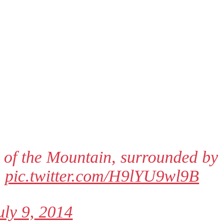
of the Mountain, surrounded by 
.
pic.twitter.com/H9lYU9wl9B
uly 9, 2014