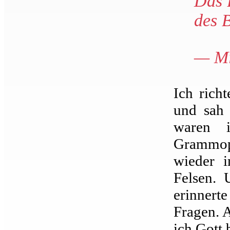
Das 
des B
— Mi
Ich rich
und sah
waren i
Grammop
wieder 
Felsen. 
erinnert
Fragen. 
ich Gott 