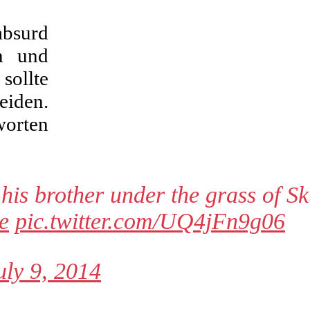
absurd
n und
sollte
eiden.
worten
is brother under the grass of Sk
e
pic.twitter.com/UQ4jFn9g06
uly 9, 2014