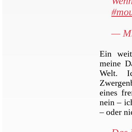
Wenn 
#mou
— Mi
Ein weit
meine Da
Welt. I
Zwergen
eines fr
nein – ic
– oder ni