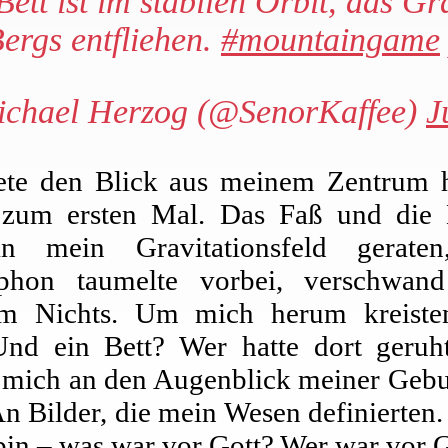
Bett ist im stabilen Orbit, das 
ergs entfliehen.
#mountaingame
chael Herzog (@SenorKaffee)
J
tete den Blick aus meinem Zentrum 
 zum ersten Mal. Das Faß und die
n mein Gravitationsfeld geraten
hon taumelte vorbei, verschwand
im Nichts. Um mich herum kreiste
Und ein Bett? Wer hatte dort geruh
e mich an den Augenblick meiner Gebu
An Bilder, die mein Wesen definierten
bin – was war vor Gott? Wer war vor 