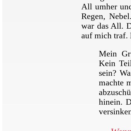
All umher und
Regen, Nebel
war das All. D
auf mich traf
Mein Gra
Kein Tei
sein? Wa
machte m
abzuschü
hinein. 
versinken