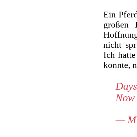
Ein Pfer
großen 
Hoffnungs
nicht sp
Ich hatt
konnte, n
Days 
Now 
— Mi