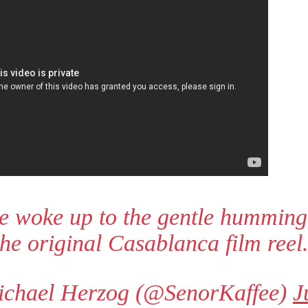
e woke up to the gentle humming 
he original Casablanca film reel
chael Herzog (@SenorKaffee)
J