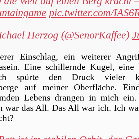
die Welt auf einen Berg kracht –
ntaingame
pic.twitter.com/IAS
chael Herzog (@SenorKaffee)
J
erer Einschlag, ein weiterer Angri
sein. Eine schillernde Kugel, eine 
ch spürte den Druck vieler kl
berge auf meiner Oberfläche. Ein
emden Lebens drangen in mich ein.
h war das All. Das All war ich. Ich wa
cht?