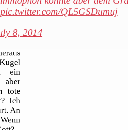
Grammophon konnte aber dem Grav
pic.twitter.com/QL5GSDumuj
uly 8, 2014
heraus
 Kugel
, ein
 aber
n tote
t? Ich
rt. An
. Wenn
Gott?