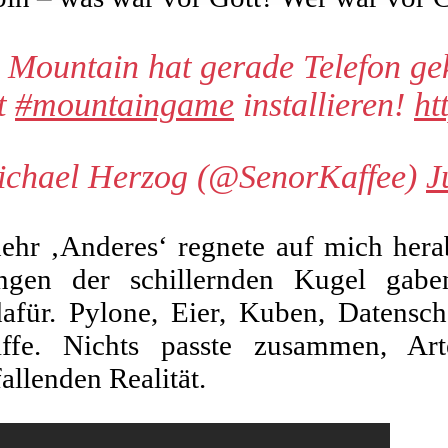
 Mountain hat gerade Telefon gek
st
#mountaingame
installieren!
ht
chael Herzog (@SenorKaffee)
J
hr ‚Anderes‘ regnete auf mich hera
ungen der schillernden Kugel gab
für. Pylone, Eier, Kuben, Datensch
iffe. Nichts passte zusammen, Art
fallenden Realität.