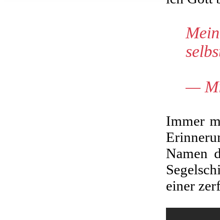
Mein
selb
— Mi
Immer me
Erinner
Namen da
Segelsch
einer zer