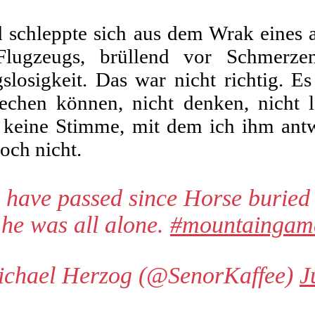
d schleppte sich aus dem Wrak eines 
Flugzeugs, brüllend vor Schmerze
losigkeit. Das war nicht richtig. Es 
rechen können, nicht denken, nicht l
e keine Stimme, mit dem ich ihm ant
och nicht.
have passed since Horse buried h
he was all alone.
#mountaingam
chael Herzog (@SenorKaffee)
J