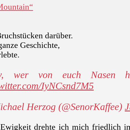
„Mountain“
Bruchstücken darüber.
 ganze Geschichte,
rlebte.
y, wer von euch Nasen 
twitter.com/IyNCsnd7M5
chael Herzog (@SenorKaffee)
J
 Ewigkeit drehte ich mich friedlich i