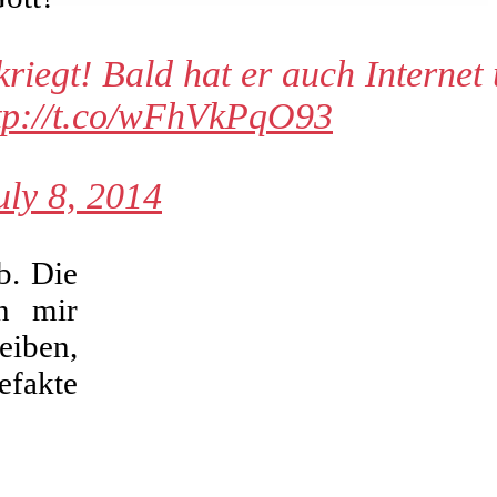
riegt! Bald hat er auch Internet
tp://t.co/wFhVkPqO93
uly 8, 2014
b. Die
en mir
eiben,
efakte