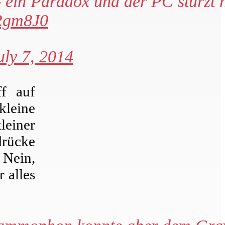
 ein Paradox und der PC stürzt n
6Rgm8J0
uly 7, 2014
ff auf
kleine
einer
drücke
 Nein,
r alles