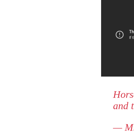
Hors
and t
— Mi