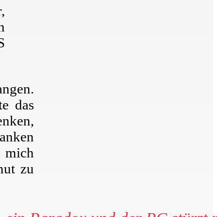
,
h
S
angen.
te das
enken,
danken
n mich
mut zu