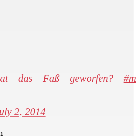
hat das Faß geworfen?
#m
uly 2, 2014
m