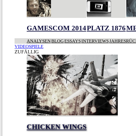
GAMESCOM 2014
PLATZ 1876
ME
ANALYSEN
BLOG
ESSAYS
INTERVIEWS
JAHRESRÜC
VIDEOSPIELE
ZUFÄLLIG
CHICKEN WINGS