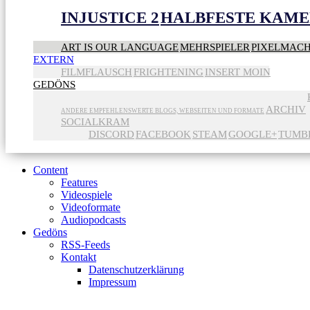
INJUSTICE 2
HALBFESTE KAME
ART IS OUR LANGUAGE
MEHRSPIELER
PIXELMAC
EXTERN
FILMFLAUSCH
FRIGHTENING
INSERT MOIN
GEDÖNS
ARCHIV
ANDERE EMPFEHLENSWERTE BLOGS, WEBSEITEN UND FORMATE
SOCIALKRAM
DISCORD
FACEBOOK
STEAM
GOOGLE+
TUMB
Content
Features
Videospiele
Videoformate
Audiopodcasts
Gedöns
RSS-Feeds
Kontakt
Datenschutzerklärung
Impressum