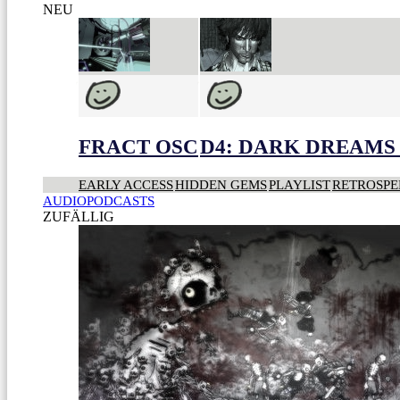
NEU
FRACT OSC
D4: DARK DREAMS 
EARLY ACCESS
HIDDEN GEMS
PLAYLIST
RETROSPE
AUDIOPODCASTS
ZUFÄLLIG