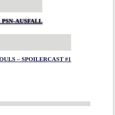
 PSN-AUSFALL
OULS – SPOILERCAST #1