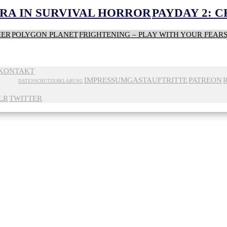
RA IN SURVIVAL HORROR
PAYDAY 2: 
HER
POLYGON PLANET
FRIGHTENING – PLAY WITH YOUR FEAR
KONTAKT
IMPRESSUM
GASTAUFTRITTE
PATREON
DATENSCHUTZERKLÄRUNG
LR
TWITTER