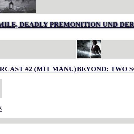
MILE, DEADLY PREMONITION UND DER
RCAST #2 (MIT MANU)
BEYOND: TWO S
E