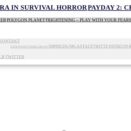
RA IN SURVIVAL HORROR
PAYDAY 2: 
HER
POLYGON PLANET
FRIGHTENING – PLAY WITH YOUR FEAR
KONTAKT
IMPRESSUM
GASTAUFTRITTE
PATREON
DATENSCHUTZERKLÄRUNG
LR
TWITTER