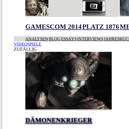
GAMESCOM 2014
PLATZ 1876
ME
ANALYSEN
BLOG
ESSAYS
INTERVIEWS
JAHRESRÜC
VIDEOSPIELE
ZUFÄLLIG
DÄMONENKRIEGER