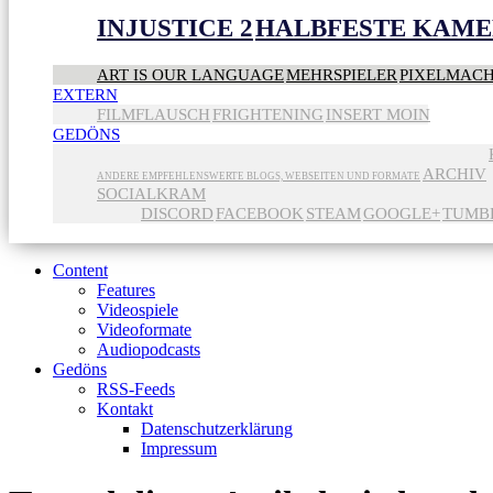
INJUSTICE 2
HALBFESTE KAME
ART IS OUR LANGUAGE
MEHRSPIELER
PIXELMAC
EXTERN
FILMFLAUSCH
FRIGHTENING
INSERT MOIN
GEDÖNS
ARCHIV
ANDERE EMPFEHLENSWERTE BLOGS, WEBSEITEN UND FORMATE
SOCIALKRAM
DISCORD
FACEBOOK
STEAM
GOOGLE+
TUMB
Content
Features
Videospiele
Videoformate
Audiopodcasts
Gedöns
RSS-Feeds
Kontakt
Datenschutzerklärung
Impressum