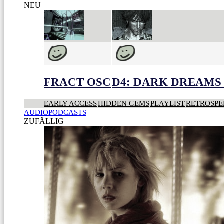
NEU
FRACT OSC
D4: DARK DREAMS 
EARLY ACCESS
HIDDEN GEMS
PLAYLIST
RETROSPE
AUDIOPODCASTS
ZUFÄLLIG