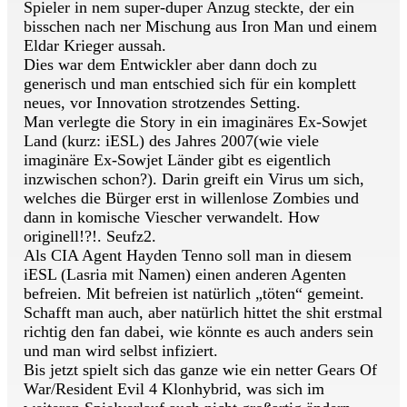
Spieler in nem super-duper Anzug steckte, der ein
bisschen nach ner Mischung aus Iron Man und einem
Eldar Krieger aussah.
Dies war dem Entwickler aber dann doch zu
generisch und man entschied sich für ein komplett
neues, vor Innovation strotzendes Setting.
Man verlegte die Story in ein imaginäres Ex-Sowjet
Land (kurz: iESL) des Jahres 2007(wie viele
imaginäre Ex-Sowjet Länder gibt es eigentlich
inzwischen schon?). Darin greift ein Virus um sich,
welches die Bürger erst in willenlose Zombies und
dann in komische Viescher verwandelt. How
originell!?!. Seufz2.
Als CIA Agent Hayden Tenno soll man in diesem
iESL (Lasria mit Namen) einen anderen Agenten
befreien. Mit befreien ist natürlich „töten“ gemeint.
Schafft man auch, aber natürlich hittet the shit erstmal
richtig den fan dabei, wie könnte es auch anders sein
und man wird selbst infiziert.
Bis jetzt spielt sich das ganze wie ein netter Gears Of
War/Resident Evil 4 Klonhybrid, was sich im