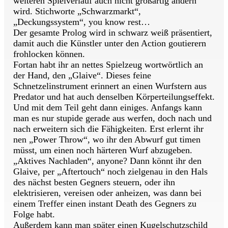
weiteren Spielverlauf auch nicht großartig ändern
wird. Stichworte „Schwarzmarkt“,
„Deckungssystem“, you know rest…
Der gesamte Prolog wird in schwarz weiß präsentiert,
damit auch die Künstler unter den Action goutierern
frohlocken können.
Fortan habt ihr an nettes Spielzeug wortwörtlich an
der Hand, den „Glaive“. Dieses feine
Schnetzelinstrument erinnert an einen Wurfstern aus
Predator und hat auch denselben Körperteilungseffekt.
Und mit dem Teil geht dann einiges. Anfangs kann
man es nur stupide gerade aus werfen, doch nach und
nach erweitern sich die Fähigkeiten. Erst erlernt ihr
nen „Power Throw“, wo ihr den Abwurf gut timen
müsst, um einen noch härteren Wurf abzugeben.
„Aktives Nachladen“, anyone? Dann könnt ihr den
Glaive, per „Aftertouch“ noch zielgenau in den Hals
des nächst besten Gegners steuern, oder ihn
elektrisieren, vereisen oder anheizen, was dann bei
einem Treffer einen instant Death des Gegners zu
Folge habt.
Außerdem kann man später einen Kugelschutzschild