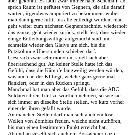
aber gekonnt. Es läuft zwar immer nach Schema F ab,
sprich Raum ist geflutet von Gegnern, die alle darauf
warten, irgendwas amputiert zu bekommen, wobei
man dann gerne hilft, bis alle entledigt wurden, man
geht weiter zum nächsten Gegnerabschnitt, wiederholt
das ganze, geht wieder zurück, stellt fest, dass wieder
einige Entleibungswillige aufgetaucht sind und
schmeißt wieder den Glaive um sich, bis die
Putzkolonne Überstunden schieben darf.
Liest sich zwar sehr monoton, spielt sich aber
überraschend gut. An keiner Stelle hatte ich das
Gefühl, dass die Kämpfe langweilig werden würden,
was auch an der KI liegt, welche ganz gerne mal
flankiert, oder in den Rücken springt.
Manchmal hat man aber das Gefühl, dass die ABC
Soldaten ihren Titel zu wörtlich nehmen, so wie sie
sich immer an dieselbe Stelle stellen, wo kurz vorher
einer der ihren gefällt wurde.
An manchen Stellen darf man sich auch endlose
Wellen von Zombies freuen, welche nicht aufhören,
bis man einen bestimmten Punkt erreicht hat.
Ab und an gesellt sich auch ein Bossgegner dazu,