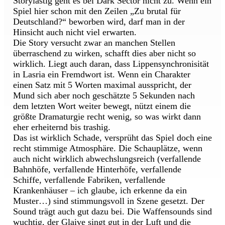
Storylastig geht es bei Dark Sector nicht zu. Wenn ein
Spiel hier schon mit den Zeilen „Zu brutal für
Deutschland?“ beworben wird, darf man in der
Hinsicht auch nicht viel erwarten.
Die Story versucht zwar an manchen Stellen
überraschend zu wirken, schafft dies aber nicht so
wirklich. Liegt auch daran, dass Lippensynchronisität
in Lasria ein Fremdwort ist. Wenn ein Charakter
einen Satz mit 5 Worten maximal ausspricht, der
Mund sich aber noch geschätzte 5 Sekunden nach
dem letzten Wort weiter bewegt, nützt einem die
größte Dramaturgie recht wenig, so was wirkt dann
eher erheiternd bis trashig.
Das ist wirklich Schade, versprüht das Spiel doch eine
recht stimmige Atmosphäre. Die Schauplätze, wenn
auch nicht wirklich abwechslungsreich (verfallende
Bahnhöfe, verfallende Hinterhöfe, verfallende
Schiffe, verfallende Fabriken, verfallende
Krankenhäuser – ich glaube, ich erkenne da ein
Muster…) sind stimmungsvoll in Szene gesetzt. Der
Sound trägt auch gut dazu bei. Die Waffensounds sind
wuchtig, der Glaive singt gut in der Luft und die