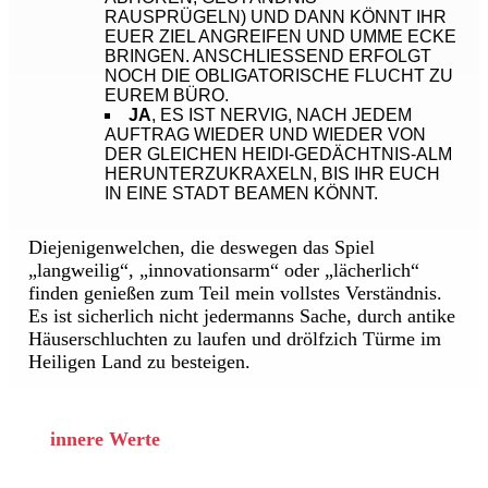
AUSPRÜGELN) UND DANN KÖNNT IHR E
UER ZIEL ANGREIFEN UND UMME ECKE B
RINGEN. ANSCHLIESSEND ERFOLGT NO
CH DIE OBLIGATORISCHE FLUCHT ZU EU
REM BÜRO.
JA
, ES IST NERVIG, NACH JEDEM
AUFTRAG WIEDER UND WIEDER VON
DER GLEICHEN HEIDI-GEDÄCHTNIS-ALM
HERUNTERZUKRAXELN, BIS IHR EUCH
IN EINE STADT BEAMEN KÖNNT.
Diejenigenwelchen, die deswegen das Spiel
„langweilig“, „innovationsarm“ oder „lächerlich“
finden genießen zum Teil mein vollstes Verständnis.
Es ist sicherlich nicht jedermanns Sache, durch antike
Häuserschluchten zu laufen und drölfzich Türme im
Heiligen Land zu besteigen.
innere Werte