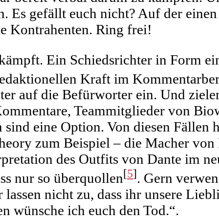
. Es gefällt euch nicht? Auf der einen
ie Kontrahenten. Ring frei!
kämpft. Ein Schiedsrichter in Form ei
edaktionellen Kraft im Kommentarberei
r auf die Befürworter ein. Und zielen
e Kommentare, Teammitglieder von Bio
sind eine Option. Von diesen Fällen h
Theory zum Beispiel – die Macher vo
rpretation des Outfits von Dante im 
[
5
]
ss nur so überquollen
. Gern verwen
 lassen nicht zu, dass ihr unsere Liebl
hen wünsche ich euch den Tod.“.