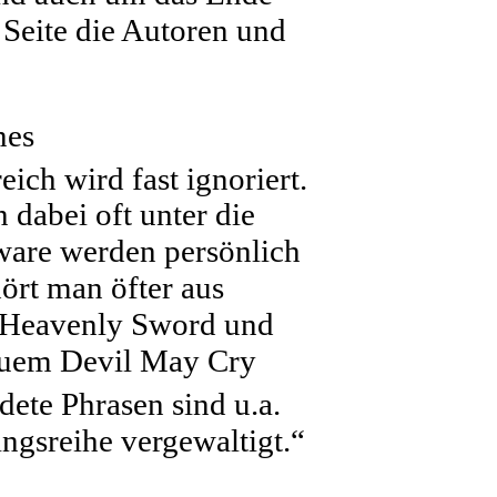
 Seite die Autoren und
nes
ch wird fast ignoriert.
 dabei oft unter die
ware werden persönlich
ört man öfter aus
n Heavenly Sword und
neuem Devil May Cry
dete Phrasen sind u.a.
ingsreihe vergewaltigt.“