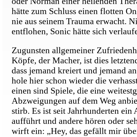
oder Norman einer heilenden Ther
hätte zum Schluss einen flotten 
nie aus seinem Trauma erwacht. Ni
entflohen, Sonic hätte sich verla
Zugunsten allgemeiner Zufriedenhei
Köpfe, der Macher, ist dies letzten
dass jemand kreiert und jemand and
hole hier schon wieder die verhas
einen sind Spiele, die eine weites
Abzweigungen auf dem Weg anbiete
stirb. Es ist seit Jahrhunderten ein
aufführt und andere hören oder se
wirft ein: „Hey, das gefällt mir üb