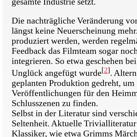
gesamte Industrie setzt.
Die nachträgliche Veränderung vo
längst keine Neuerscheinung mehr.
produziert werden, werden regelmä
Feedback das Filmteam sogar noc
integrieren. So etwa geschehen bei
[
2
]
Unglück angefügt wurde
. Alte
geplanten Produktion gedreht, um d
Veröffentlichungen für den Heimma
Schlusszenen zu finden.
Selbst in der Literatur sind versc
Seltenheit. Aktuelle Trivialliterat
Klassiker, wie etwa Grimms Märche