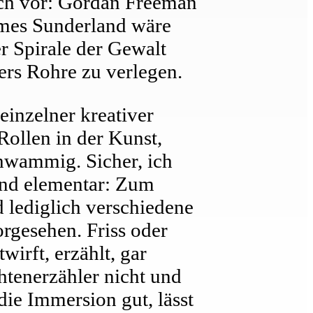
ich vor: Gordan Freeman
ames Sunderland wäre
r Spirale der Gewalt
ers Rohre zu verlegen.
einzelner kreativer
 Rollen in der Kunst,
chwammig. Sicher, ich
sind elementar: Zum
d lediglich verschiedene
rgesehen. Friss oder
wirft, erzählt, gar
htenerzähler nicht und
 die Immersion gut, lässt