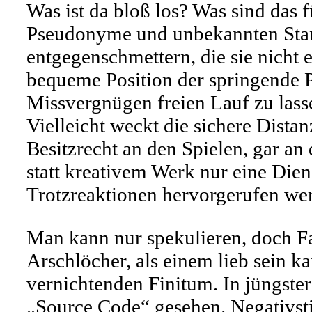
Was ist da bloß los? Was sind das 
Pseudonyme und unbekannten Stan
entgegenschmettern, die sie nicht 
bequeme Position der springende P
Missvergnügen freien Lauf zu las
Vielleicht weckt die sichere Dista
Besitzrecht an den Spielen, gar an
statt kreativem Werk nur eine Diens
Trotzreaktionen hervorgerufen werd
Man kann nur spekulieren, doch Fa
Arschlöcher, als einem lieb sein ka
vernichtenden Finitum. In jüngste
„Source Code“ gesehen. Negativst