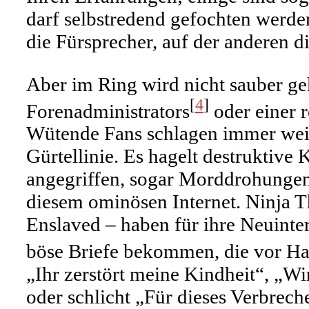
darf selbstredend gefochten werden
die Fürsprecher, auf der anderen d
Aber im Ring wird nicht sauber ge
[
4
]
Forenadministrators
oder einer r
Wütende Fans schlagen immer weite
Gürtellinie. Es hagelt destruktiv
angegriffen, sogar Morddrohungen 
diesem ominösen Internet. Ninja 
Enslaved – haben für ihre Neuinte
böse Briefe bekommen, die vor Ha
„Ihr zerstört meine Kindheit“, „Wir
oder schlicht „Für dieses Verbrec