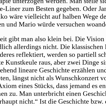
apie unterzogen werden. Man stelle s
One-Liner zum Besten gegeben. Oder J
ko wäre vielleicht auf halben Wege de
ufen und Mario würde versuchen woand
t gibt man also klein bei. Die Vision 
dlich allerdings nicht. Die klassischen
eres reflektiert, werden so partiell s
ste Kunstkeule raus, aber zwei Dinge 
tgehend lineare Geschichte erzählen un
n, längst nicht als Wunschkonzert vo
 Axiom eines Stücks, dass jemand es ent
hen zu. Man unterbricht einen Geschic
erhaupt nicht.“ Ist die Geschichte bzw.