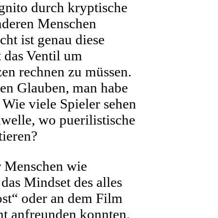
gnito durch kryptische
anderen Menschen
cht ist genau diese
 das Ventil um
zen rechnen zu müssen.
 den Glauben, man habe
 Wie viele Spieler sehen
welle, wo puerilistische
tieren?
hr Menschen wie
 das Mindset des alles
ost“ oder an dem Film
ht anfreunden konnten,