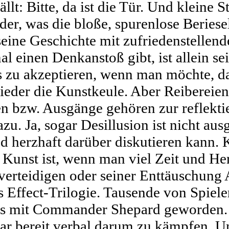
llt: Bitte, da ist die Tür. Und kleine S
ader, was die bloße, spurenlose Beries
eine Geschichte mit zufriedenstellende
l einen Denkanstoß gibt, ist allein s
s zu akzeptieren, wenn man möchte, da
der die Kunstkeule. Aber Reibereien
n bzw. Ausgänge gehören zur reflekti
. Ja, sogar Desillusion ist nicht ausg
d herzhaft darüber diskutieren kann. 
Kunst ist, wenn man viel Zeit und He
verteidigen oder seiner Enttäuschung 
s Effect-Trilogie. Tausende von Spiel
eins mit Commander Shepard geworden. 
gar bereit verbal darum zu kämpfen. 