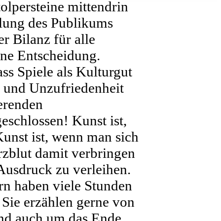
tolpersteine mittendrin
elung des Publikums
r Bilanz für alle
eine Entscheidung.
ss Spiele als Kulturgut
 und Unzufriedenheit
erenden
eschlossen! Kunst ist,
Kunst ist, wenn man sich
rzblut damit verbringen
Ausdruck zu verleihen.
ern haben viele Stunden
Sie erzählen gerne von
Und auch um das Ende