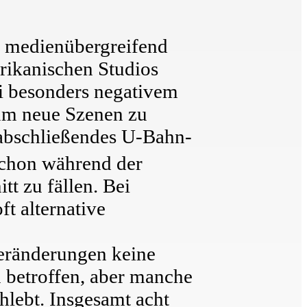
t medienübergreifend
rikanischen Studios
i besonders negativem
um neue Szenen zu
, abschließendes U-Bahn-
schon während der
t zu fällen. Bei
t alternative
Veränderungen keine
en betroffen, aber manche
lebt. Insgesamt acht