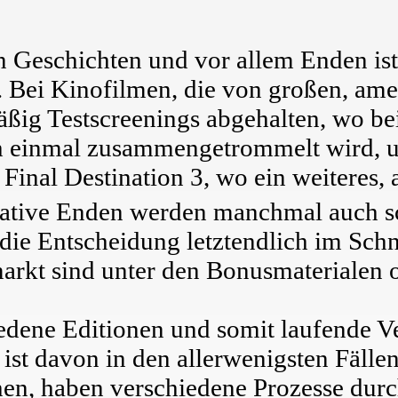
n Geschichten und vor allem Enden is
 Bei Kinofilmen, die von großen, ame
ßig Testscreenings abgehalten, wo be
h einmal zusammengetrommelt wird, 
 Final Destination 3, wo ein weiteres
rnative Enden werden manchmal auch 
ie Entscheidung letztendlich im Schnit
rkt sind unter den Bonusmaterialen of
hiedene Editionen und somit laufende 
ur ist davon in den allerwenigsten Fäll
n, haben verschiedene Prozesse durch