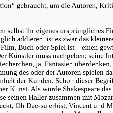
tion“ gebraucht, um die Autoren, Krit
n selbst ihr eigenes ursprüngliches F
lich addieren, ist es zwar das kleiner
 Film, Buch oder Spiel ist – einen ge
 Künstler muss nachgeben; seine Int
herchen, ja, Fantasien überdenken, s
inung des oder der Autoren spielen da
nheit der Kunden. Schon dieser Begriff
r Kunst. Als würde Shakespeare das 
sse seinen Haller zusammen mit Mozart
eckt, Oh Dae-su erlöst, Vincent und M