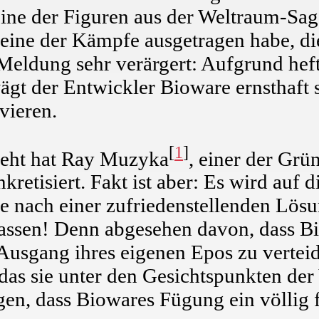
ne der Figuren aus der Weltraum-Sag
keine der Kämpfe ausgetragen habe, di
Meldung sehr verärgert: Aufgrund hef
gt der Entwickler Bioware ernsthaft s
vieren.
[
1
]
ieht hat Ray Muzyka
, einer der Grü
kretisiert. Fakt ist aber: Es wird auf 
he nach einer zufriedenstellenden Lös
assen! Denn abgesehen davon, dass Bi
 Ausgang ihres eigenen Epos zu vertei
 das sie unter den Gesichtspunkten der
en, dass Biowares Fügung ein völlig f