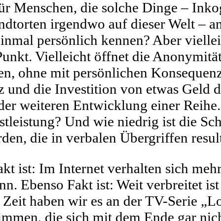
für Menschen, die solche Dinge – Inko
dtorten irgendwo auf dieser Welt – 
einmal persönlich kennen? Aber viellei
unkt. Vielleicht öffnet die Anonymität
sen, ohne mit persönlichen Konsequen
nz und die Investition von etwas Geld
 der weiteren Entwicklung einer Reihe.
tleistung? Und wie niedrig ist die Sch
en, die in verbalen Übergriffen resul
kt ist: Im Internet verhalten sich me
nn. Ebenso Fakt ist: Weit verbreitet ist
r Zeit haben wir es an der TV-Serie „L
immen, die sich mit dem Ende gar nic