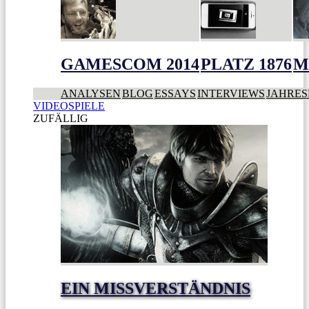
GAMESCOM 2014
PLATZ 1876
M
ANALYSEN
BLOG
ESSAYS
INTERVIEWS
JAHRES
VIDEOSPIELE
ZUFÄLLIG
EIN MISSVERSTÄNDNIS