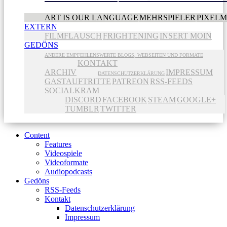
ART IS OUR LANGUAGE
MEHRSPIELER
PIXEL
EXTERN
FILMFLAUSCH
FRIGHTENING
INSERT MOIN
GEDÖNS
ANDERE EMPFEHLENSWERTE BLOGS, WEBSEITEN UND FORMATE
KONTAKT
ARCHIV
IMPRESSUM
DATENSCHUTZERKLÄRUNG
GASTAUFTRITTE
PATREON
RSS-FEEDS
SOCIALKRAM
DISCORD
FACEBOOK
STEAM
GOOGLE+
TUMBLR
TWITTER
Content
Features
Videospiele
Videoformate
Audiopodcasts
Gedöns
RSS-Feeds
Kontakt
Datenschutzerklärung
Impressum