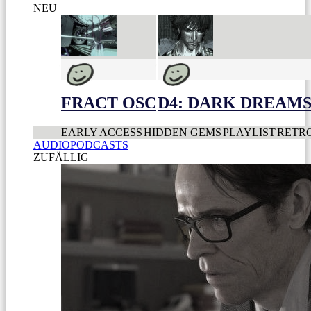
NEU
FRACT OSC
D4: DARK DREAMS 
EARLY ACCESS
HIDDEN GEMS
PLAYLIST
RETR
AUDIOPODCASTS
ZUFÄLLIG