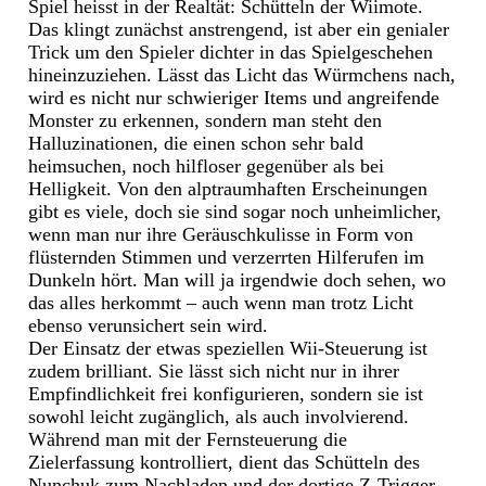
Spiel heisst in der Realtät: Schütteln der Wiimote.
Das klingt zunächst anstrengend, ist aber ein genialer
Trick um den Spieler dichter in das Spielgeschehen
hineinzuziehen. Lässt das Licht das Würmchens nach,
wird es nicht nur schwieriger Items und angreifende
Monster zu erkennen, sondern man steht den
Halluzinationen, die einen schon sehr bald
heimsuchen, noch hilfloser gegenüber als bei
Helligkeit. Von den alptraumhaften Erscheinungen
gibt es viele, doch sie sind sogar noch unheimlicher,
wenn man nur ihre Geräuschkulisse in Form von
flüsternden Stimmen und verzerrten Hilferufen im
Dunkeln hört. Man will ja irgendwie doch sehen, wo
das alles herkommt – auch wenn man trotz Licht
ebenso verunsichert sein wird.
Der Einsatz der etwas speziellen Wii-Steuerung ist
zudem brilliant. Sie lässt sich nicht nur in ihrer
Empfindlichkeit frei konfigurieren, sondern sie ist
sowohl leicht zugänglich, als auch involvierend.
Während man mit der Fernsteuerung die
Zielerfassung kontrolliert, dient das Schütteln des
Nunchuk zum Nachladen und der dortige Z-Trigger