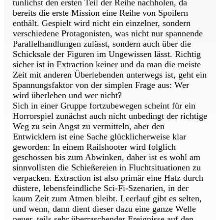
tunlichst den ersten Teil der Reihe nachholen, da
bereits die erste Mission eine Reihe von Spoilern
enthält. Gespielt wird nicht ein einzelner, sondern
verschiedene Protagonisten, was nicht nur spannende
Parallelhandlungen zulässt, sondern auch über die
Schicksale der Figuren im Ungewissen lässt. Richtig
sicher ist in Extraction keiner und da man die meiste
Zeit mit anderen Überlebenden unterwegs ist, geht ein
Spannungsfaktor von der simplen Frage aus: Wer
wird überleben und wer nicht?
Sich in einer Gruppe fortzubewegen scheint für ein
Horrorspiel zunächst auch nicht unbedingt der richtige
Weg zu sein Angst zu vermitteln, aber den
Entwicklern ist eine Sache glücklicherweise klar
geworden: In einem Railshooter wird folglich
geschossen bis zum Abwinken, daher ist es wohl am
sinnvollsten die Schießereien in Fluchtsituationen zu
verpacken. Extraction ist also primär eine Hatz durch
düstere, lebensfeindliche Sci-Fi-Szenarien, in der
kaum Zeit zum Atmen bleibt. Leerlauf gibt es selten,
und wenn, dann dient dieser dazu eine ganze Welle
neuer, teils sehr überraschender Ereignisse auf den