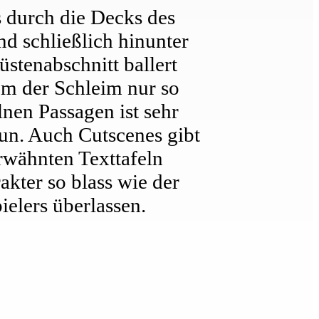
s durch die Decks des
nd schließlich hinunter
stenabschnitt ballert
em der Schleim nur so
nen Passagen ist sehr
tun. Auch Cutscenes gibt
erwähnten Texttafeln
kter so blass wie der
elers überlassen.