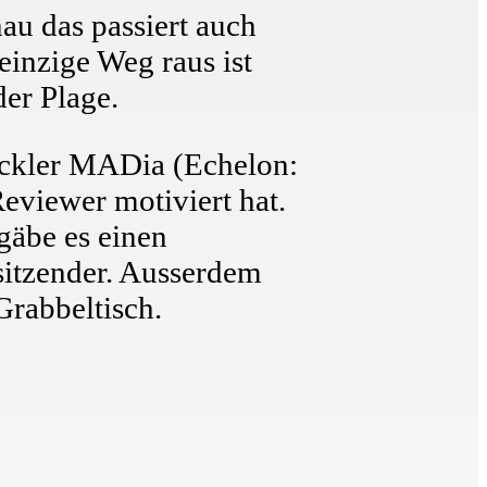
au das passiert auch
inzige Weg raus ist
der Plage.
wickler MADia (Echelon:
eviewer motiviert hat.
gäbe es einen
sitzender. Ausserdem
Grabbeltisch.