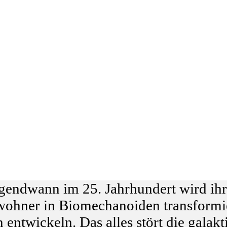
Irgendwann im 25. Jahrhundert wird ih
ohner in Biomechanoiden transformier
twickeln. Das alles stört die galakti