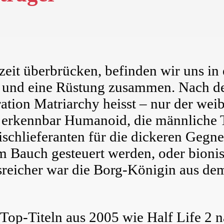
ezeit überbrücken, befinden wir uns i
 und eine Rüstung zusammen. Nach der
tion Matriarchy heisst – nur der weib
 erkennbar Humanoid, die männliche Te
eischlieferanten für die dickeren Gegn
im Bauch gesteuert werden, oder bion
llsreicher war die Borg-Königin aus d
op-Titeln aus 2005 wie Half Life 2 na