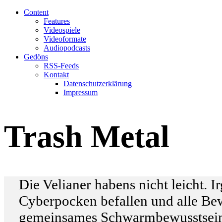
Content
Features
Videospiele
Videoformate
Audiopodcasts
Gedöns
RSS-Feeds
Kontakt
Datenschutzerklärung
Impressum
Trash Metal
Die Velianer habens nicht leicht. 
Cyberpocken befallen und alle Bew
gemeinsames Schwarmbewusstsein en