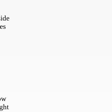
ide
es
row
ght