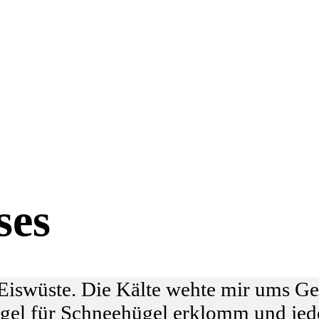
ses
 Eiswüste. Die Kälte wehte mir ums Ge
el für Schneehügel erklomm und jede