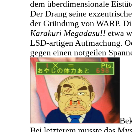
dem überdimensionale Eistüt
Der Drang seine exzentrischen
der Gründung von WARP. Die 
Karakuri Megadasu!!
etwa wa
LSD-artigen Aufmachung. O
gegen einen notgeilen Spann
Bek
Bei letzterem musste das Mys