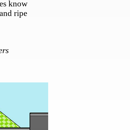
ses know
and ripe
ers