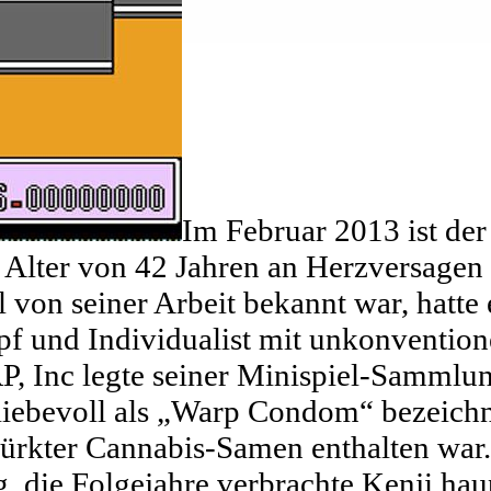
Im Februar 2013 ist de
Alter von 42 Jahren an Herzversagen
l von seiner Arbeit bekannt war, hatte 
pf und Individualist mit unkonventio
, Inc legte seiner Minispiel-Sammlu
iebevoll als „Warp Condom“ bezeichn
etürkter Cannabis-Samen enthalten war
, die Folgejahre verbrachte Kenji hau