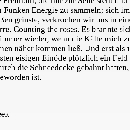
Freundin, die mir zur Seite steht und f
en Funken Energie zu sammeln; sich im
ßen grinste, verkrochen wir uns in ein
arre. Counting the roses. Es brannte si
 immer wieder, wenn die Kälte mich 
n näher kommen ließ. Und erst als i
sten eisigen Einöde plötzlich ein Fel
durch die Schneedecke gebahnt hatten,
eworden ist.
eek