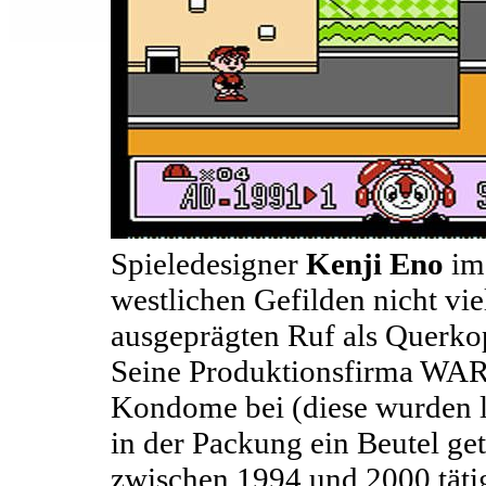
Spieledesigner
Kenji Eno
im 
westlichen Gefilden nicht vie
ausgeprägten Ruf als Querko
Seine Produktionsfirma WARP
Kondome bei (diese wurden l
in der Packung ein Beutel g
zwischen 1994 und 2000 tätig