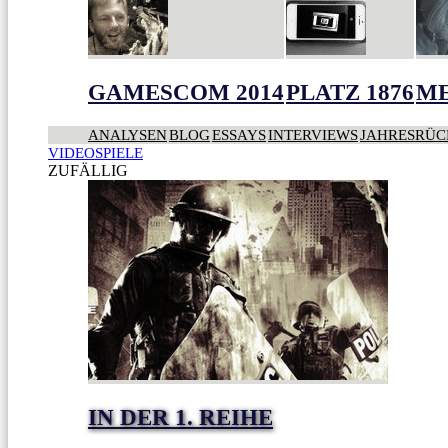
GAMESCOM 2014
PLATZ 1876
ME
ANALYSEN
BLOG
ESSAYS
INTERVIEWS
JAHRESRÜC
VIDEOSPIELE
ZUFÄLLIG
IN DER 1. REIHE