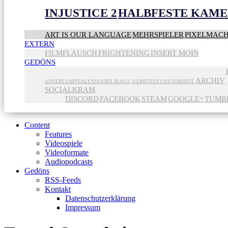
INJUSTICE 2
HALBFESTE KAME
ART IS OUR LANGUAGE
MEHRSPIELER
PIXELMAC
EXTERN
FILMFLAUSCH
FRIGHTENING
INSERT MOIN
GEDÖNS
ARCHIV
ANDERE EMPFEHLENSWERTE BLOGS, WEBSEITEN UND FORMATE
SOCIALKRAM
DISCORD
FACEBOOK
STEAM
GOOGLE+
TUMB
Content
Features
Videospiele
Videoformate
Audiopodcasts
Gedöns
RSS-Feeds
Kontakt
Datenschutzerklärung
Impressum