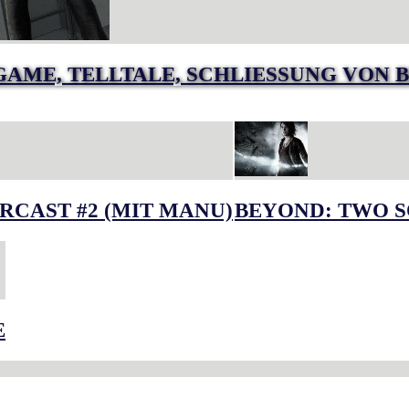
GAME, TELLTALE, SCHLIESSUNG VON B
RCAST #2 (MIT MANU)
BEYOND: TWO S
E