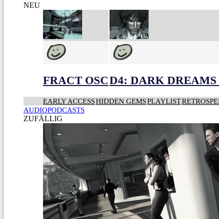
NEU
FRACT OSC
D4: DARK DREAMS 
EARLY ACCESS
HIDDEN GEMS
PLAYLIST
RETROSPE
AUDIOPODCASTS
ZUFÄLLIG