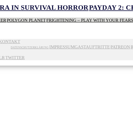
RA IN SURVIVAL HORROR
PAYDAY 2: 
HER
POLYGON PLANET
FRIGHTENING – PLAY WITH YOUR FEAR
KONTAKT
IMPRESSUM
GASTAUFTRITTE
PATREON
DATENSCHUTZERKLÄRUNG
LR
TWITTER