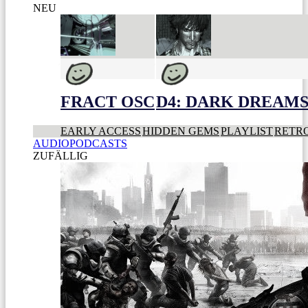
NEU
FRACT OSC
D4: DARK DREAMS 
EARLY ACCESS
HIDDEN GEMS
PLAYLIST
RETR
AUDIOPODCASTS
ZUFÄLLIG