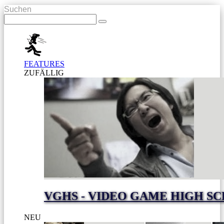
Suchen
FEATURES
ZUFÄLLIG
VGHS - VIDEO GAME HIGH S
NEU