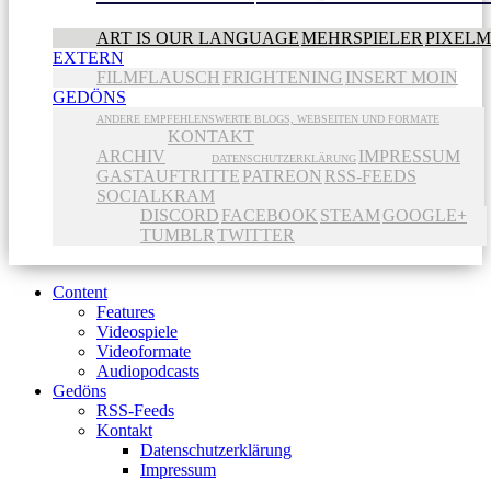
ART IS OUR LANGUAGE
MEHRSPIELER
PIXEL
EXTERN
FILMFLAUSCH
FRIGHTENING
INSERT MOIN
GEDÖNS
ANDERE EMPFEHLENSWERTE BLOGS, WEBSEITEN UND FORMATE
KONTAKT
ARCHIV
IMPRESSUM
DATENSCHUTZERKLÄRUNG
GASTAUFTRITTE
PATREON
RSS-FEEDS
SOCIALKRAM
DISCORD
FACEBOOK
STEAM
GOOGLE+
TUMBLR
TWITTER
Content
Features
Videospiele
Videoformate
Audiopodcasts
Gedöns
RSS-Feeds
Kontakt
Datenschutzerklärung
Impressum