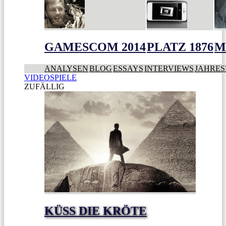
GAMESCOM 2014
PLATZ 1876
M
ANALYSEN
BLOG
ESSAYS
INTERVIEWS
JAHRES
VIDEOSPIELE
ZUFÄLLIG
KÜSS DIE KRÖTE