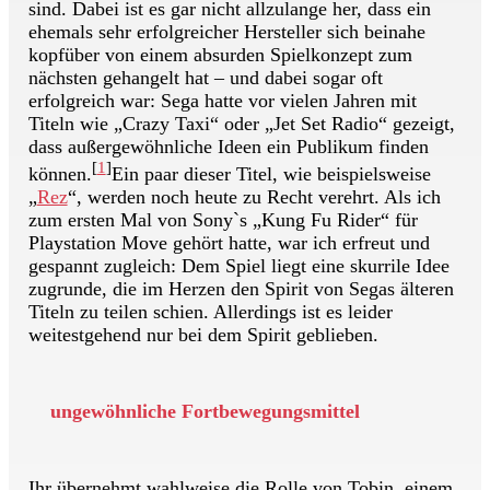
sind. Dabei ist es gar nicht allzulange her, dass ein
ehemals sehr erfolgreicher Hersteller sich beinahe
kopfüber von einem absurden Spielkonzept zum
nächsten gehangelt hat – und dabei sogar oft
erfolgreich war: Sega hatte vor vielen Jahren mit
Titeln wie „Crazy Taxi“ oder „Jet Set Radio“ gezeigt,
dass außergewöhnliche Ideen ein Publikum finden
[
1
]
können.
Ein paar dieser Titel, wie beispielsweise
„
Rez
“, werden noch heute zu Recht verehrt. Als ich
zum ersten Mal von Sony`s „Kung Fu Rider“ für
Playstation Move gehört hatte, war ich erfreut und
gespannt zugleich: Dem Spiel liegt eine skurrile Idee
zugrunde, die im Herzen den Spirit von Segas älteren
Titeln zu teilen schien. Allerdings ist es leider
weitestgehend nur bei dem Spirit geblieben.
ungewöhnliche Fortbewegungsmittel
Ihr übernehmt wahlweise die Rolle von Tobin, einem