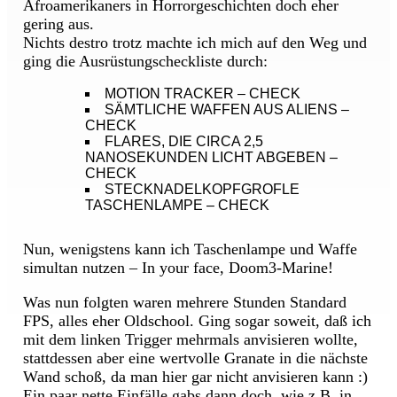
Afroamerikaners in Horrorgeschichten doch eher
gering aus.
Nichts destro trotz machte ich mich auf den Weg und
ging die Ausrüstungscheckliste durch:
MOTION TRACKER – CHECK
SÄMTLICHE WAFFEN AUS ALIENS –
CHECK
FLARES, DIE CIRCA 2,5
NANOSEKUNDEN LICHT ABGEBEN –
CHECK
STECKNADELKOPFGROFLE T
ASCHENLAMPE – CHECK
Nun, wenigstens kann ich Taschenlampe und Waffe
simultan nutzen – In your face, Doom3-Marine!
Was nun folgten waren mehrere Stunden Standard
FPS, alles eher Oldschool. Ging sogar soweit, daß ich
mit dem linken Trigger mehrmals anvisieren wollte,
stattdessen aber eine wertvolle Granate in die nächste
Wand schoß, da man hier gar nicht anvisieren kann :)
Ein paar nette Einfälle gabs dann doch, wie z.B. in