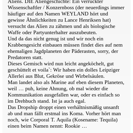
Aliens. DIE Aliengeschichte: Ein verrückter
Wissenschaftler / Konzernboss (der neuerdings immer
häufiger auf den Namen WEYLAND hört und
gewisse Ähnlichkeiten zu Lance Henriksen hat)
versucht das Alien zu zähmen und als biologische
Waffe oder Partyunterhalter auszubeuten.
Und da das nicht genug ist und wir noch ein
Krabbengesicht einbauen müssen findet dies auf nem
ehemaligen Jagdplaneten der Päderasten, sorry, der
Predatoren statt.
Dieses Gemisch wird nun leicht angeköchelt, gut
geschüttelt et voila`: Wir haben ein dolles Leipziger
Allerlei aus Blut, Gekröse und Wirbelsäulen.
Man landet also als Marine auf eben diesem Planeten,
weil … puh, keine Ahnung, ob mal wieder die
Kommunikation ausgefallen war, oder es einfach so
im Drehbuch stand. Ist ja auch egal.
Das Dropship droppt einen verhältnismäßig unsanft
ab und man fällt erstmal ins Koma. Vorher hört man
noch, wie Corporal T. Aquila (Kosename: Tequila)
einen beim Namen nennt: Rookie …