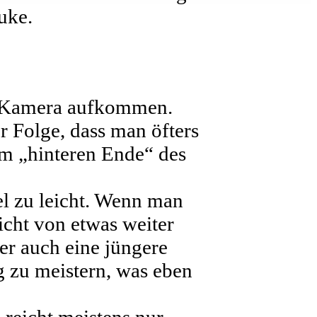
uke.
er Kamera aufkommen.
ur Folge, dass man öfters
am „hinteren Ende“ des
el zu leicht. Wenn man
nicht von etwas weiter
er auch eine jüngere
 zu meistern, was eben
 reicht meistens nur