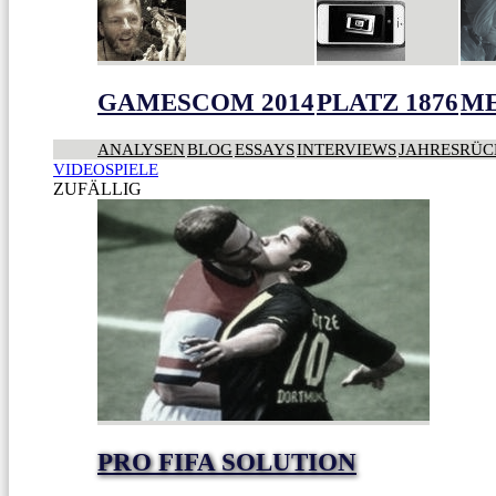
GAMESCOM 2014
PLATZ 1876
ME
ANALYSEN
BLOG
ESSAYS
INTERVIEWS
JAHRESRÜC
VIDEOSPIELE
ZUFÄLLIG
PRO FIFA SOLUTION