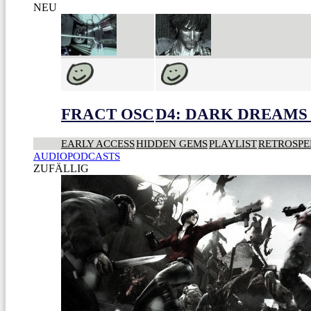
NEU
FRACT OSC
D4: DARK DREAMS 
EARLY ACCESS
HIDDEN GEMS
PLAYLIST
RETROSPE
AUDIOPODCASTS
ZUFÄLLIG