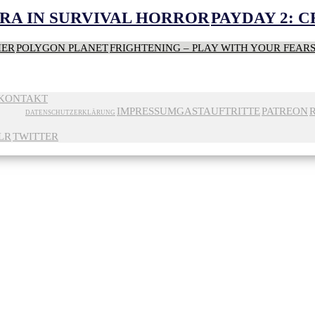
RA IN SURVIVAL HORROR
PAYDAY 2: 
HER
POLYGON PLANET
FRIGHTENING – PLAY WITH YOUR FEAR
KONTAKT
IMPRESSUM
GASTAUFTRITTE
PATREON
DATENSCHUTZERKLÄRUNG
LR
TWITTER