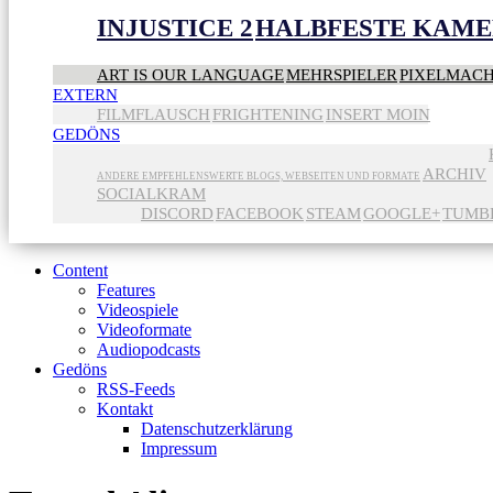
INJUSTICE 2
HALBFESTE KAME
ART IS OUR LANGUAGE
MEHRSPIELER
PIXELMAC
EXTERN
FILMFLAUSCH
FRIGHTENING
INSERT MOIN
GEDÖNS
ARCHIV
ANDERE EMPFEHLENSWERTE BLOGS, WEBSEITEN UND FORMATE
SOCIALKRAM
DISCORD
FACEBOOK
STEAM
GOOGLE+
TUMB
Content
Features
Videospiele
Videoformate
Audiopodcasts
Gedöns
RSS-Feeds
Kontakt
Datenschutzerklärung
Impressum