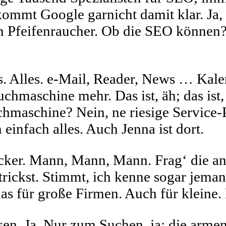
ommt Google garnicht damit klar. Ja, 
ten Pfeifenraucher. Ob die SEO können
s. Alles. e-Mail, Reader, News … Kale
chmaschine mehr. Das ist, äh; das ist, 
uchmaschine? Nein, ne riesige Service-
infach alles. Auch Jenna ist dort.
lecker. Mann, Mann, Mann. Frag‘ die an
trickst. Stimmt, ich kenne sogar jema
das für große Firmen. Auch für kleine
en. Ja. Nur zum Suchen, ja; die armen