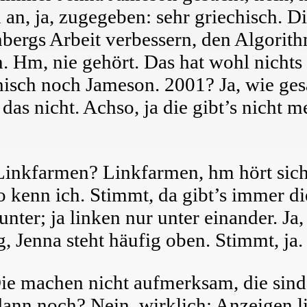
h an, ja, zugegeben: sehr griechisch. 
inbergs Arbeit verbessern, den Algori
 Hm, nie gehört. Das hat wohl nichts 
isch noch Jameson. 2001? Ja, wie gesa
as nicht. Achso, ja die gibt’s nicht m
Linkfarmen? Linkfarmen, hm hört sich
 kenn ich. Stimmt, da gibt’s immer die
nter; ja linken nur unter einander. Ja,
, Jenna steht häufig oben. Stimmt, ja.
 Die machen nicht aufmerksam, die sin
e dann noch? Nein, wirklich; Anzeigen