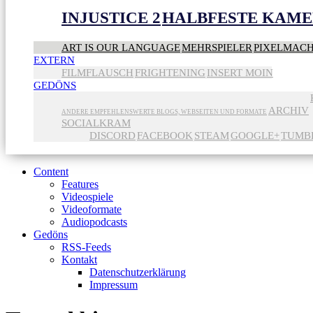
INJUSTICE 2
HALBFESTE KAME
ART IS OUR LANGUAGE
MEHRSPIELER
PIXELMAC
EXTERN
FILMFLAUSCH
FRIGHTENING
INSERT MOIN
GEDÖNS
ARCHIV
ANDERE EMPFEHLENSWERTE BLOGS, WEBSEITEN UND FORMATE
SOCIALKRAM
DISCORD
FACEBOOK
STEAM
GOOGLE+
TUMB
Content
Features
Videospiele
Videoformate
Audiopodcasts
Gedöns
RSS-Feeds
Kontakt
Datenschutzerklärung
Impressum