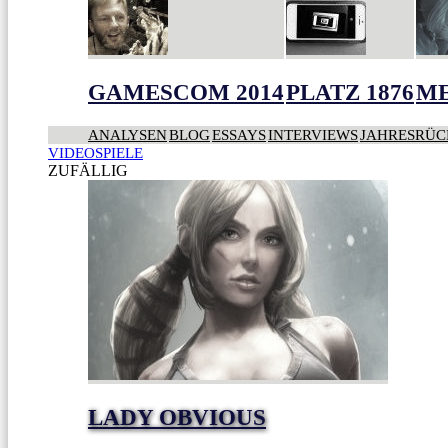
GAMESCOM 2014
PLATZ 1876
ME
ANALYSEN
BLOG
ESSAYS
INTERVIEWS
JAHRESRÜC
VIDEOSPIELE
ZUFÄLLIG
LADY OBVIOUS