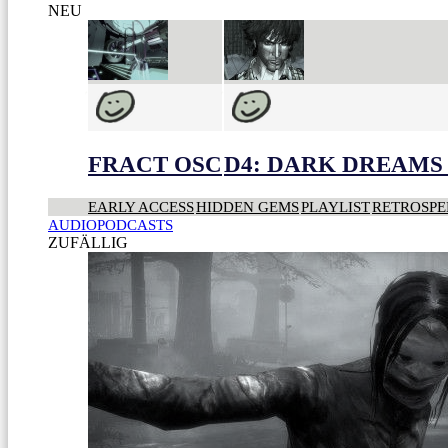
NEU
FRACT OSC
D4: DARK DREAMS 
EARLY ACCESS
HIDDEN GEMS
PLAYLIST
RETROSPE
AUDIOPODCASTS
ZUFÄLLIG