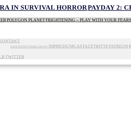
RA IN SURVIVAL HORROR
PAYDAY 2: 
HER
POLYGON PLANET
FRIGHTENING – PLAY WITH YOUR FEAR
KONTAKT
IMPRESSUM
GASTAUFTRITTE
PATREON
DATENSCHUTZERKLÄRUNG
LR
TWITTER