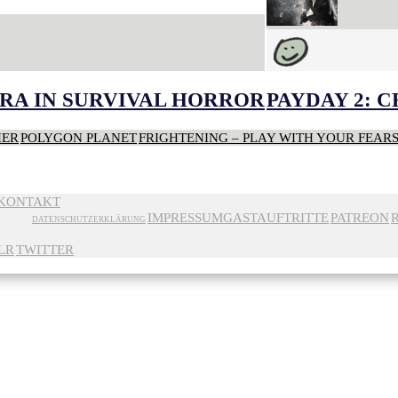
RA IN SURVIVAL HORROR
PAYDAY 2: 
HER
POLYGON PLANET
FRIGHTENING – PLAY WITH YOUR FEAR
KONTAKT
IMPRESSUM
GASTAUFTRITTE
PATREON
DATENSCHUTZERKLÄRUNG
LR
TWITTER