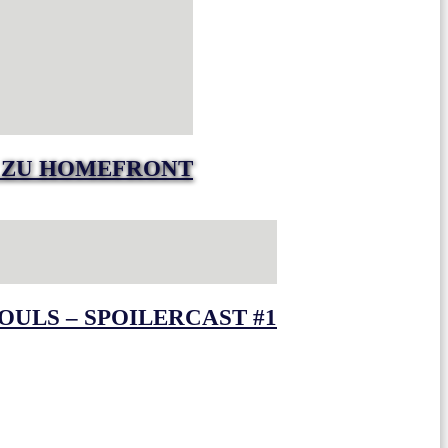
R ZU HOMEFRONT
OULS – SPOILERCAST #1