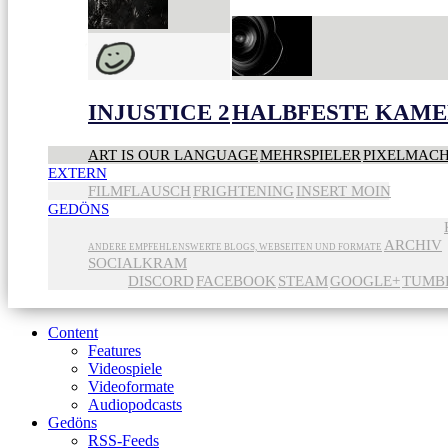
INJUSTICE 2
HALBFESTE KAME
ART IS OUR LANGUAGE
MEHRSPIELER
PIXELMAC
EXTERN
FILMFLAUSCH
FRIGHTENING
INSERT MOIN
GEDÖNS
ARCHIV
ANDERE EMPFEHLENSWERTE BLOGS, WEBSEITEN UND FORMATE
SOCIALKRAM
DISCORD
FACEBOOK
STEAM
GOOGLE+
TUMB
Content
Features
Videospiele
Videoformate
Audiopodcasts
Gedöns
RSS-Feeds