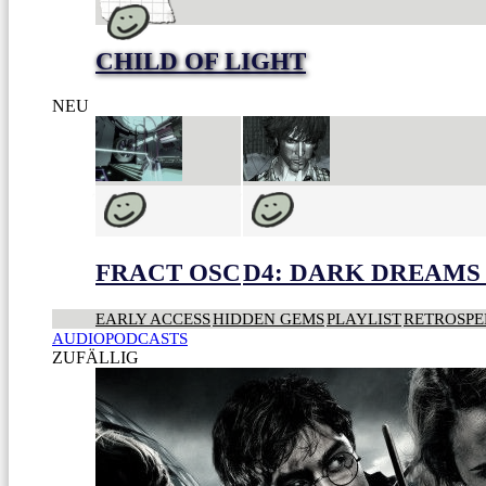
CHILD OF LIGHT
NEU
FRACT OSC
D4: DARK DREAMS 
EARLY ACCESS
HIDDEN GEMS
PLAYLIST
RETROSPE
AUDIOPODCASTS
ZUFÄLLIG