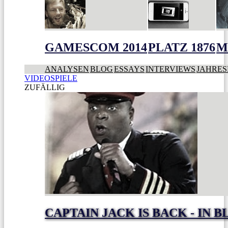
GAMESCOM 2014
PLATZ 1876
M
ANALYSEN
BLOG
ESSAYS
INTERVIEWS
JAHRES
VIDEOSPIELE
ZUFÄLLIG
CAPTAIN JACK IS BACK - IN 