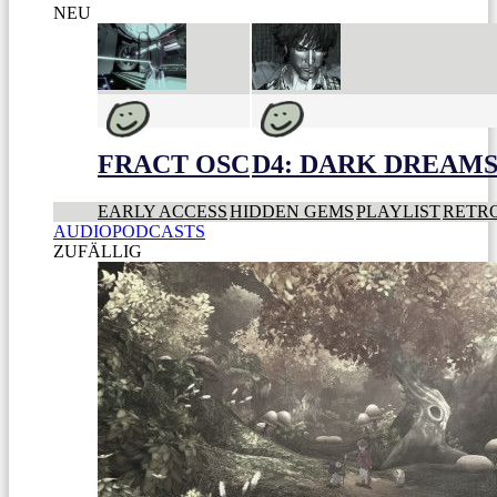
NEU
FRACT OSC
D4: DARK DREAMS 
EARLY ACCESS
HIDDEN GEMS
PLAYLIST
RETR
AUDIOPODCASTS
ZUFÄLLIG