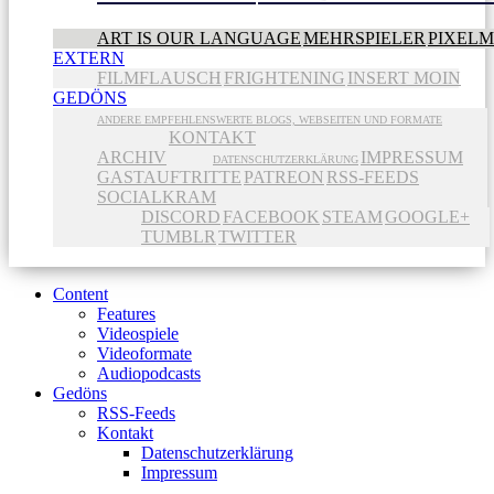
ART IS OUR LANGUAGE
MEHRSPIELER
PIXEL
EXTERN
FILMFLAUSCH
FRIGHTENING
INSERT MOIN
GEDÖNS
ANDERE EMPFEHLENSWERTE BLOGS, WEBSEITEN UND FORMATE
KONTAKT
ARCHIV
IMPRESSUM
DATENSCHUTZERKLÄRUNG
GASTAUFTRITTE
PATREON
RSS-FEEDS
SOCIALKRAM
DISCORD
FACEBOOK
STEAM
GOOGLE+
TUMBLR
TWITTER
Content
Features
Videospiele
Videoformate
Audiopodcasts
Gedöns
RSS-Feeds
Kontakt
Datenschutzerklärung
Impressum