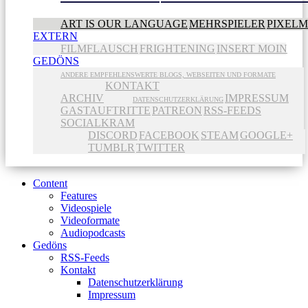
ART IS OUR LANGUAGE
MEHRSPIELER
PIXEL
EXTERN
FILMFLAUSCH
FRIGHTENING
INSERT MOIN
GEDÖNS
ANDERE EMPFEHLENSWERTE BLOGS, WEBSEITEN UND FORMATE
KONTAKT
ARCHIV
IMPRESSUM
DATENSCHUTZERKLÄRUNG
GASTAUFTRITTE
PATREON
RSS-FEEDS
SOCIALKRAM
DISCORD
FACEBOOK
STEAM
GOOGLE+
TUMBLR
TWITTER
Content
Features
Videospiele
Videoformate
Audiopodcasts
Gedöns
RSS-Feeds
Kontakt
Datenschutzerklärung
Impressum