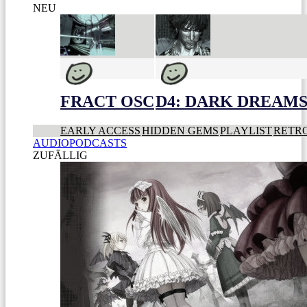
NEU
FRACT OSC
D4: DARK DREAMS 
EARLY ACCESS
HIDDEN GEMS
PLAYLIST
RETR
AUDIOPODCASTS
ZUFÄLLIG