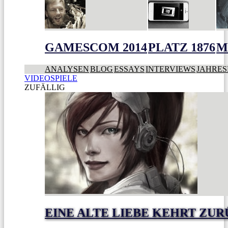
GAMESCOM 2014
PLATZ 1876
M
ANALYSEN
BLOG
ESSAYS
INTERVIEWS
JAHRES
VIDEOSPIELE
ZUFÄLLIG
EINE ALTE LIEBE KEHRT ZU