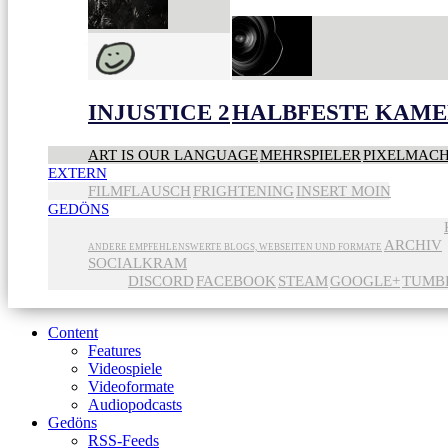
INJUSTICE 2
HALBFESTE KAME
ART IS OUR LANGUAGE
MEHRSPIELER
PIXELMAC
EXTERN
FILMFLAUSCH
FRIGHTENING
INSERT MOIN
GEDÖNS
ARCHIV
ANDERE EMPFEHLENSWERTE BLOGS, WEBSEITEN UND FORMATE
SOCIALKRAM
DISCORD
FACEBOOK
STEAM
GOOGLE+
TUMB
Content
Features
Videospiele
Videoformate
Audiopodcasts
Gedöns
RSS-Feeds