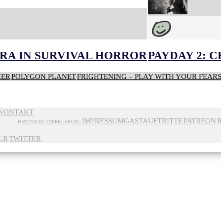
RA IN SURVIVAL HORROR
PAYDAY 2: 
HER
POLYGON PLANET
FRIGHTENING – PLAY WITH YOUR FEAR
KONTAKT
IMPRESSUM
GASTAUFTRITTE
PATREON
DATENSCHUTZERKLÄRUNG
LR
TWITTER