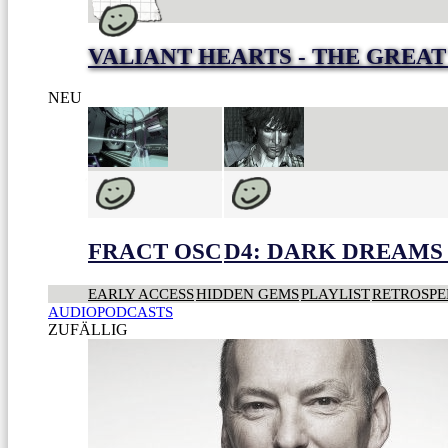
VALIANT HEARTS - THE GREA
NEU
FRACT OSC
D4: DARK DREAMS 
EARLY ACCESS
HIDDEN GEMS
PLAYLIST
RETROSPE
AUDIOPODCASTS
ZUFÄLLIG