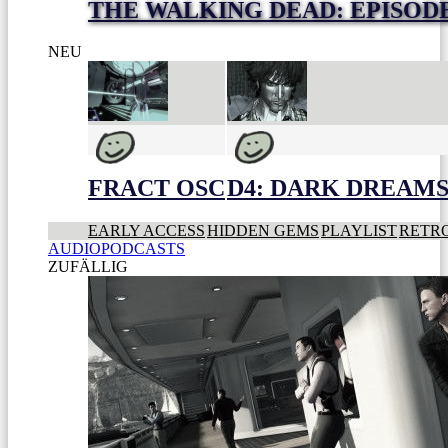
THE WALKING DEAD: EPISODE 
NEU
FRACT OSC
D4: DARK DREAMS 
EARLY ACCESS
HIDDEN GEMS
PLAYLIST
RETR
AUDIOPODCASTS
ZUFÄLLIG