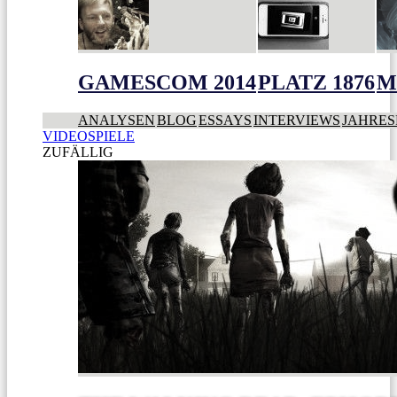
GAMESCOM 2014
PLATZ 1876
M
ANALYSEN
BLOG
ESSAYS
INTERVIEWS
JAHRES
VIDEOSPIELE
ZUFÄLLIG