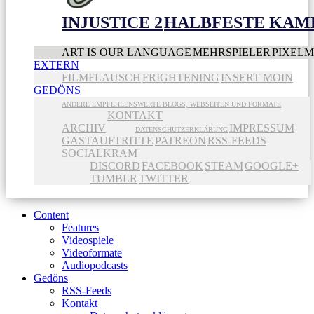
INJUSTICE 2
HALBFESTE KAME
ART IS OUR LANGUAGE
MEHRSPIELER
PIXEL
EXTERN
FILMFLAUSCH
FRIGHTENING
INSERT MOIN
GEDÖNS
ANDERE EMPFEHLENSWERTE BLOGS, WEBSEITEN UND FORMATE
KONTAKT
ARCHIV
IMPRESSUM
DATENSCHUTZERKLÄRUNG
GASTAUFTRITTE
PATREON
RSS-FEEDS
SOCIALKRAM
DISCORD
FACEBOOK
STEAM
GOOGLE+
TUMBLR
TWITTER
Content
Features
Videospiele
Videoformate
Audiopodcasts
Gedöns
RSS-Feeds
Kontakt