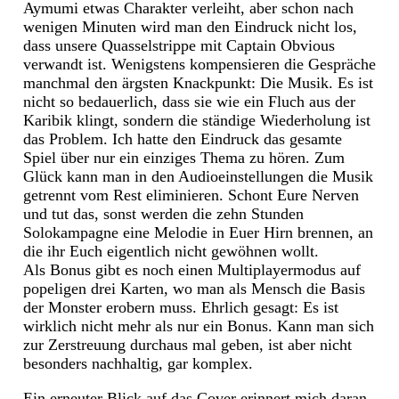
Aymumi etwas Charakter verleiht, aber schon nach
wenigen Minuten wird man den Eindruck nicht los,
dass unsere Quasselstrippe mit Captain Obvious
verwandt ist. Wenigstens kompensieren die Gespräche
manchmal den ärgsten Knackpunkt: Die Musik. Es ist
nicht so bedauerlich, dass sie wie ein Fluch aus der
Karibik klingt, sondern die ständige Wiederholung ist
das Problem. Ich hatte den Eindruck das gesamte
Spiel über nur ein einziges Thema zu hören. Zum
Glück kann man in den Audioeinstellungen die Musik
getrennt vom Rest eliminieren. Schont Eure Nerven
und tut das, sonst werden die zehn Stunden
Solokampagne eine Melodie in Euer Hirn brennen, an
die ihr Euch eigentlich nicht gewöhnen wollt.
Als Bonus gibt es noch einen Multiplayermodus auf
popeligen drei Karten, wo man als Mensch die Basis
der Monster erobern muss. Ehrlich gesagt: Es ist
wirklich nicht mehr als nur ein Bonus. Kann man sich
zur Zerstreuung durchaus mal geben, ist aber nicht
besonders nachhaltig, gar komplex.
Ein erneuter Blick auf das Cover erinnert mich daran,