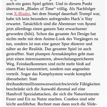
auch ein gutes Spiel gehört. Und in diesem Punkt
überrascht „Blades of Time“ völlig. Als Nachfolger
von
X-Blades
, bei dem Stumpf dauerhaft Trumpf war,
habe ich kein besonders aufregendes Hack´n Slay
erwartet. Tatsächlich sind die Abenteuer von Ayumi
jetzt allerdings einen ganzen Satz erwachsener
geworden (hihi). Schon das gesamte Art Design hat
nichts mehr mit dem Anime-Look des Vorgängers zu
tun, sondern ist nun eine ganze Spur düsterer und
näher an der Realität. Das gesamte Spiel ist auch
gestraffter. Statt plumpen Arenakämpfen geht man
jetzt einen interessanteren, abwechslungsreicheren
Weg. Feindaufkommen sind nicht mehr bloß auf
einen Platz konzentriert, sondern nun angenehm
verteilt. Sogar das Kampfsystem wurde komplett
überarbeitet: Statt
dreihundertmillionenwasweissichwieviele Fähigkeiten
beschränkt sich die Auswahl diesmal auf eine
Handvoll Spezialattacken, die sich die Naturelemente
Feuer und Eis zu Nutze machen. Combos sind sehr
leicht ausführbar. Rechnet man dann noch die Slide-