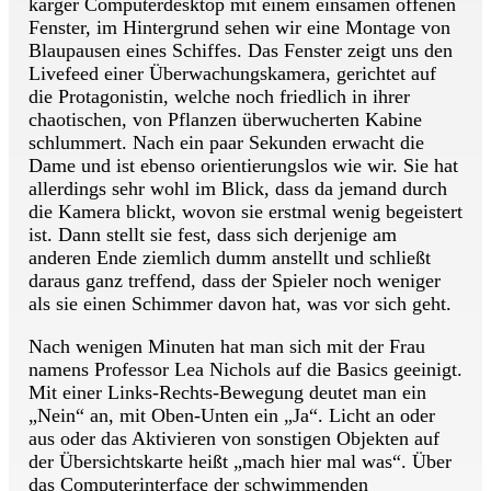
karger Computerdesktop mit einem einsamen offenen
Fenster, im Hintergrund sehen wir eine Montage von
Blaupausen eines Schiffes. Das Fenster zeigt uns den
Livefeed einer Überwachungskamera, gerichtet auf
die Protagonistin, welche noch friedlich in ihrer
chaotischen, von Pflanzen überwucherten Kabine
schlummert. Nach ein paar Sekunden erwacht die
Dame und ist ebenso orientierungslos wie wir. Sie hat
allerdings sehr wohl im Blick, dass da jemand durch
die Kamera blickt, wovon sie erstmal wenig begeistert
ist. Dann stellt sie fest, dass sich derjenige am
anderen Ende ziemlich dumm anstellt und schließt
daraus ganz treffend, dass der Spieler noch weniger
als sie einen Schimmer davon hat, was vor sich geht.
Nach wenigen Minuten hat man sich mit der Frau
namens Professor Lea Nichols auf die Basics geeinigt.
Mit einer Links-Rechts-Bewegung deutet man ein
„Nein“ an, mit Oben-Unten ein „Ja“. Licht an oder
aus oder das Aktivieren von sonstigen Objekten auf
der Übersichtskarte heißt „mach hier mal was“. Über
das Computerinterface der schwimmenden