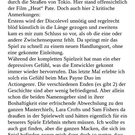
durch die Straßen von Tokio. Hier stand offensichtlich
der Film „Heat“ Pate. Doch auch hier 2 kritische
Anmerkungen:
Erstens wird der Discolevel unnötig und regelrecht
blöd künstlich in die Länge gezogen und zweitens
kam es mir zum Schluss so vor, als ob die eine oder
andere Zwischensequenz fehlt. Da springt mir das
Spiel zu schnell zu einem neuen Handlungsort, ohne
eine gekonnte Einleitung.
Während der kompletten Spielzeit hat man ein eher
depressives Gefühl, was die Entwickler gekonnt
immer wieder hervorrufen. Das letzte Mal erlebte ich
solch ein Gefühl beim Max Payne Duo im
Actiongenre. Die verschiedenen Enden (es gibt 2) der
Geschichte sind aber wenig befriedigend. Aber allein
schon die beiden Namensgeber sind in ihrer
Boshaftigkeit eine erfrischende Abwechslung zu den
ganzen Masterchiefs, Lara Crofts und Sam Fishers da
draußen in der Spielewelt und hätten eigentlich für ein
besseres Spiele Erlebnis stehen müssen. Ich wollte es
auch gut finden, aber die ganzen Macken, die sich im
Spiel befinden zogen mich dann doch so runter, dass