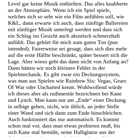
Level gar keine Musik enthielten. Das alles knabberte
an der Atmosphäre. Wenn ich ein Spiel spiele,
welches sich so sehr wie ein Film anfühlen soll, wie
K&L, dann erwarte ich auch, dass zünftige Ballereien
mit zünftiger Musik unterlegt werden und dass sich
ein Schlag ins Gesicht auch akustisch schmerzhaft
anfühlt. Das gehört für mich zum guten Ton (pun
intended). Fairerweise sei gesagt, dass sich dies mehr
auf die erste Hälfte beschränkt, später bessert sich die
Lage. Aber wieso geht das dann nicht von Anfang an?
Dann hätten wir noch kleinere Fehler in der
Spielmechanik. Es gibt zwar ein Deckungssystem,
was man aus Spielen wie Rainbow Six: Vegas, Gears
Of War oder Uncharted kennt. Wohlwollend würde
ich dieses aber als rudimentär bezeichnen bei Kane
und Lynch. Man kann nur am „Ende“ einer Deckung
in selbige gehen, nicht, wie üblich, an jeder Stelle
einer Wand und sich dann zum Ende hinschleichen.
Auch funktioniert das nur automatisch. Es kommt
schon mal vor, dass man etwas probieren muß, bis
sich Kane mal bemüht, seine Halbglatze aus der