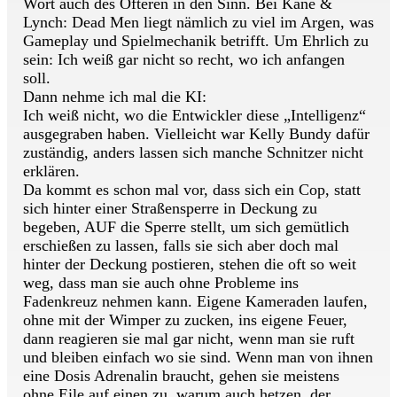
Wort auch des Öfteren in den Sinn. Bei Kane &
Lynch: Dead Men liegt nämlich zu viel im Argen, was
Gameplay und Spielmechanik betrifft. Um Ehrlich zu
sein: Ich weiß gar nicht so recht, wo ich anfangen
soll.
Dann nehme ich mal die KI:
Ich weiß nicht, wo die Entwickler diese „Intelligenz“
ausgegraben haben. Vielleicht war Kelly Bundy dafür
zuständig, anders lassen sich manche Schnitzer nicht
erklären.
Da kommt es schon mal vor, dass sich ein Cop, statt
sich hinter einer Straßensperre in Deckung zu
begeben, AUF die Sperre stellt, um sich gemütlich
erschießen zu lassen, falls sie sich aber doch mal
hinter der Deckung postieren, stehen die oft so weit
weg, dass man sie auch ohne Probleme ins
Fadenkreuz nehmen kann. Eigene Kameraden laufen,
ohne mit der Wimper zu zucken, ins eigene Feuer,
dann reagieren sie mal gar nicht, wenn man sie ruft
und bleiben einfach wo sie sind. Wenn man von ihnen
eine Dosis Adrenalin braucht, gehen sie meistens
ohne Eile auf einen zu, warum auch hetzen, der