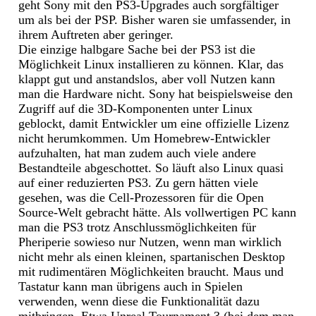
geht Sony mit den PS3-Upgrades auch sorgfältiger
um als bei der PSP. Bisher waren sie umfassender, in
ihrem Auftreten aber geringer.
Die einzige halbgare Sache bei der PS3 ist die
Möglichkeit Linux installieren zu können. Klar, das
klappt gut und anstandslos, aber voll Nutzen kann
man die Hardware nicht. Sony hat beispielsweise den
Zugriff auf die 3D-Komponenten unter Linux
geblockt, damit Entwickler um eine offizielle Lizenz
nicht herumkommen. Um Homebrew-Entwickler
aufzuhalten, hat man zudem auch viele andere
Bestandteile abgeschottet. So läuft also Linux quasi
auf einer reduzierten PS3. Zu gern hätten viele
gesehen, was die Cell-Prozessoren für die Open
Source-Welt gebracht hätte. Als vollwertigen PC kann
man die PS3 trotz Anschlussmöglichkeiten für
Pheriperie sowieso nur Nutzen, wenn man wirklich
nicht mehr als einen kleinen, spartanischen Desktop
mit rudimentären Möglichkeiten braucht. Maus und
Tastatur kann man übrigens auch in Spielen
verwenden, wenn diese die Funktionalität dazu
mitbringen. Etwa Unreal Tournament 3 (bei dem man