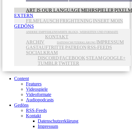
ART IS OUR LANGUAGE
MEHRSPIELER
PIXEL
EXTERN
FILMFLAUSCH
FRIGHTENING
INSERT MOIN
GEDÖNS
ANDERE EMPFEHLENSWERTE BLOGS, WEBSEITEN UND FORMATE
KONTAKT
ARCHIV
IMPRESSUM
DATENSCHUTZERKLÄRUNG
GASTAUFTRITTE
PATREON
RSS-FEEDS
SOCIALKRAM
DISCORD
FACEBOOK
STEAM
GOOGLE+
TUMBLR
TWITTER
Content
Features
Videospiele
Videoformate
Audiopodcasts
Gedöns
RSS-Feeds
Kontakt
Datenschutzerklärung
Impressum