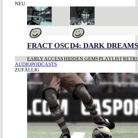
NEU
FRACT OSC
D4: DARK DREAMS 
EARLY ACCESS
HIDDEN GEMS
PLAYLIST
RETR
AUDIOPODCASTS
ZUFÄLLIG