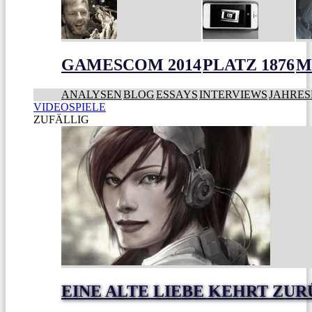
GAMESCOM 2014
PLATZ 1876
M
ANALYSEN
BLOG
ESSAYS
INTERVIEWS
JAHRES
VIDEOSPIELE
ZUFÄLLIG
EINE ALTE LIEBE KEHRT ZU