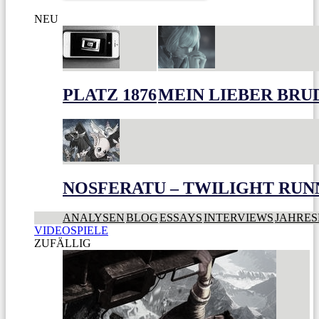
NEU
PLATZ 1876
MEIN LIEBER BRU
NOSFERATU – TWILIGHT RUN
ANALYSEN
BLOG
ESSAYS
INTERVIEWS
JAHRES
VIDEOSPIELE
ZUFÄLLIG