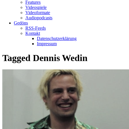
Features
Videospiele
Videoformate
Audiopodcasts
Gedöns
RSS-Feeds
Kontakt
Datenschutzerklärung
Impressum
Tagged
Dennis Wedin