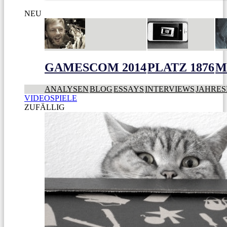
NEU
GAMESCOM 2014
PLATZ 1876
M
ANALYSEN
BLOG
ESSAYS
INTERVIEWS
JAHRES
VIDEOSPIELE
ZUFÄLLIG