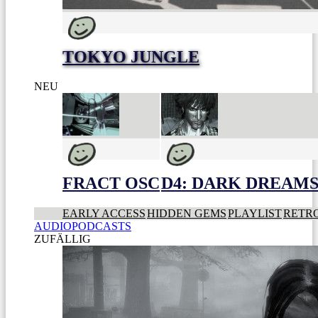
TOKYO JUNGLE
NEU
FRACT OSC
D4: DARK DREAMS 
EARLY ACCESS
HIDDEN GEMS
PLAYLIST
RETR
AUDIOPODCASTS
ZUFÄLLIG