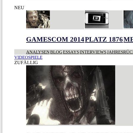
NEU
GAMESCOM 2014
PLATZ 1876
ME
ANALYSEN
BLOG
ESSAYS
INTERVIEWS
JAHRESRÜC
VIDEOSPIELE
ZUFÄLLIG