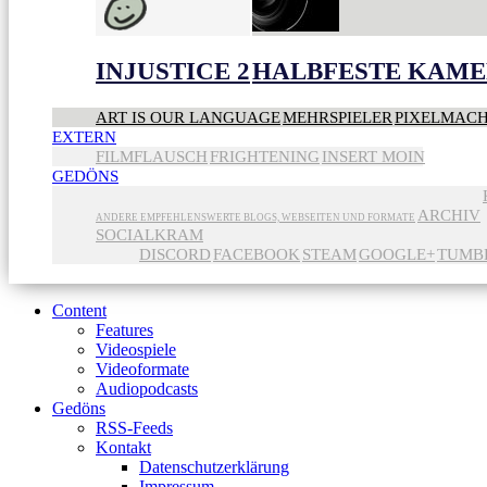
INJUSTICE 2
HALBFESTE KAME
ART IS OUR LANGUAGE
MEHRSPIELER
PIXELMAC
EXTERN
FILMFLAUSCH
FRIGHTENING
INSERT MOIN
GEDÖNS
ARCHIV
ANDERE EMPFEHLENSWERTE BLOGS, WEBSEITEN UND FORMATE
SOCIALKRAM
DISCORD
FACEBOOK
STEAM
GOOGLE+
TUMB
Content
Features
Videospiele
Videoformate
Audiopodcasts
Gedöns
RSS-Feeds
Kontakt
Datenschutzerklärung
Impressum