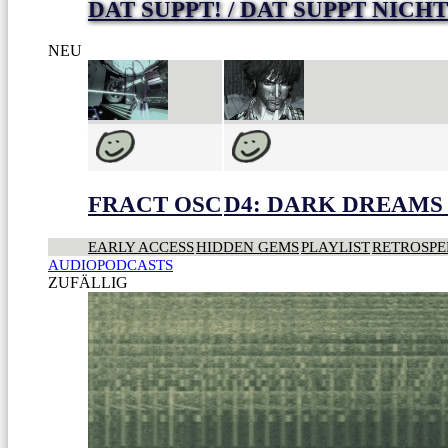
DAT SUPPT! / DAT SUPPT NICHT
NEU
FRACT OSC
D4: DARK DREAMS 
EARLY ACCESS
HIDDEN GEMS
PLAYLIST
RETROSPE
AUDIOPODCASTS
ZUFÄLLIG