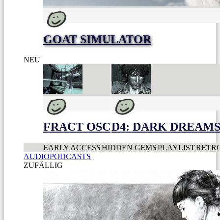
GOAT SIMULATOR
NEU
FRACT OSC
D4: DARK DREAMS 
EARLY ACCESS
HIDDEN GEMS
PLAYLIST
RETR
AUDIOPODCASTS
ZUFÄLLIG