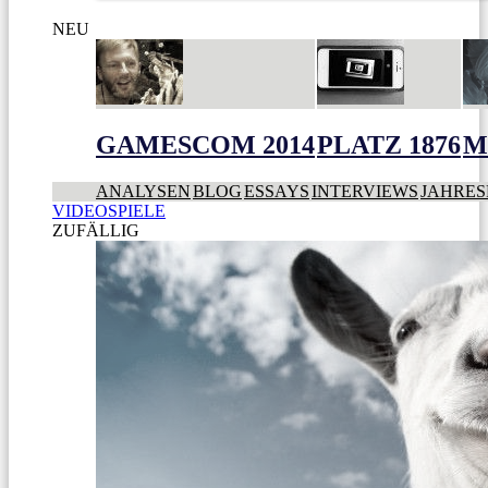
NEU
GAMESCOM 2014
PLATZ 1876
M
ANALYSEN
BLOG
ESSAYS
INTERVIEWS
JAHRES
VIDEOSPIELE
ZUFÄLLIG