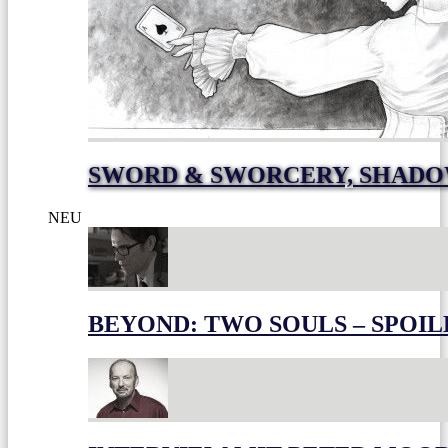
SWORD & SWORCERY, SHADO
NEU
BEYOND: TWO SOULS – SPOIL