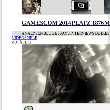
GAMESCOM 2014
PLATZ 1876
M
ANALYSEN
BLOG
ESSAYS
INTERVIEWS
JAHRES
VIDEOSPIELE
ZUFÄLLIG