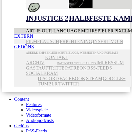
INJUSTICE 2
HALBFESTE KAME
ART IS OUR LANGUAGE
MEHRSPIELER
PIXEL
EXTERN
FILMFLAUSCH
FRIGHTENING
INSERT MOIN
GEDÖNS
ANDERE EMPFEHLENSWERTE BLOGS, WEBSEITEN UND FORMATE
KONTAKT
ARCHIV
IMPRESSUM
DATENSCHUTZERKLÄRUNG
GASTAUFTRITTE
PATREON
RSS-FEEDS
SOCIALKRAM
DISCORD
FACEBOOK
STEAM
GOOGLE+
TUMBLR
TWITTER
Content
Features
Videospiele
Videoformate
Audiopodcasts
Gedöns
RSS-Feeds