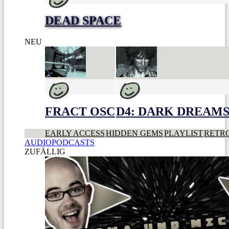
DEAD SPACE
NEU
FRACT OSC
D4: DARK DREAMS 
EARLY ACCESS
HIDDEN GEMS
PLAYLIST
RETR
AUDIOPODCASTS
ZUFÄLLIG