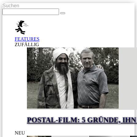
Suchen
FEATURES
ZUFÄLLIG
POSTAL-FILM: 5 GRÜNDE, I
NEU