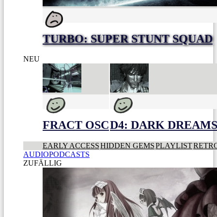
TURBO: SUPER STUNT SQUAD
NEU
FRACT OSC
D4: DARK DREAMS 
EARLY ACCESS
HIDDEN GEMS
PLAYLIST
RETR
AUDIOPODCASTS
ZUFÄLLIG