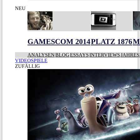
NEU
GAMESCOM 2014
PLATZ 1876
M
ANALYSEN
BLOG
ESSAYS
INTERVIEWS
JAHRES
VIDEOSPIELE
ZUFÄLLIG