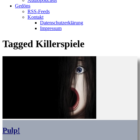
Audiopodcasts
Gedöns
RSS-Feeds
Kontakt
Datenschutzerklärung
Impressum
Tagged
Killerspiele
Pulp!