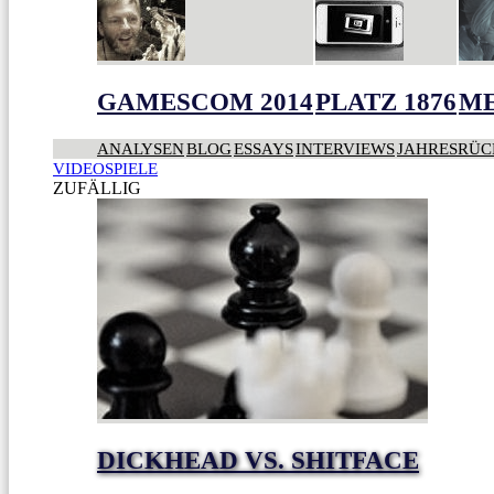
GAMESCOM 2014
PLATZ 1876
ME
ANALYSEN
BLOG
ESSAYS
INTERVIEWS
JAHRESRÜC
VIDEOSPIELE
ZUFÄLLIG
DICKHEAD VS. SHITFACE