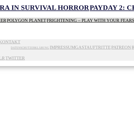
RA IN SURVIVAL HORROR
PAYDAY 2: 
HER
POLYGON PLANET
FRIGHTENING – PLAY WITH YOUR FEAR
KONTAKT
IMPRESSUM
GASTAUFTRITTE
PATREON
DATENSCHUTZERKLÄRUNG
LR
TWITTER