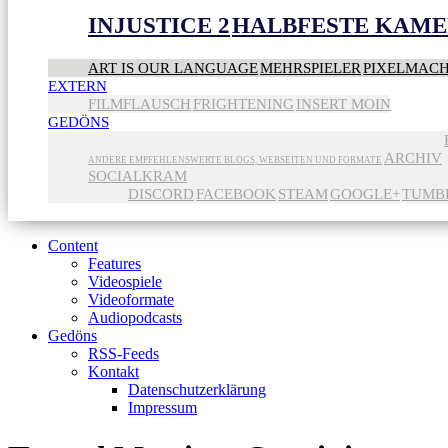
INJUSTICE 2
HALBFESTE KAME
ART IS OUR LANGUAGE
MEHRSPIELER
PIXELMAC
EXTERN
FILMFLAUSCH
FRIGHTENING
INSERT MOIN
GEDÖNS
ARCHIV
ANDERE EMPFEHLENSWERTE BLOGS, WEBSEITEN UND FORMATE
SOCIALKRAM
DISCORD
FACEBOOK
STEAM
GOOGLE+
TUMB
Content
Features
Videospiele
Videoformate
Audiopodcasts
Gedöns
RSS-Feeds
Kontakt
Datenschutzerklärung
Impressum