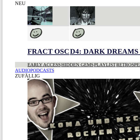
NEU
FRACT OSC
D4: DARK DREAMS 
EARLY ACCESS
HIDDEN GEMS
PLAYLIST
RETROSPE
AUDIOPODCASTS
ZUFÄLLIG