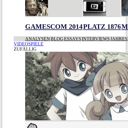
GAMESCOM 2014
PLATZ 1876
M
ANALYSEN
BLOG
ESSAYS
INTERVIEWS
JAHRES
VIDEOSPIELE
ZUFÄLLIG