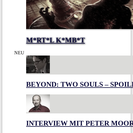
M*RT*L K*MB*T
NEU
BEYOND: TWO SOULS – SPOIL
INTERVIEW MIT PETER MOO