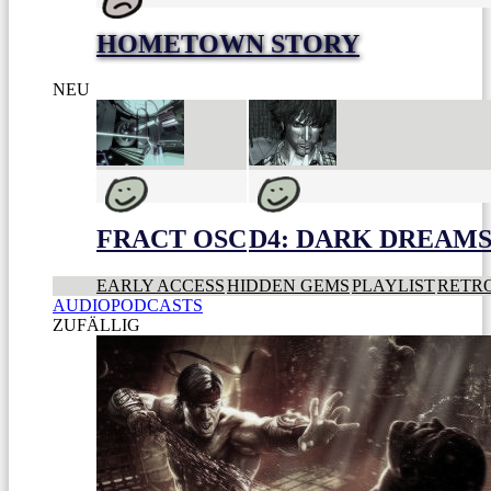
HOMETOWN STORY
NEU
FRACT OSC
D4: DARK DREAMS 
EARLY ACCESS
HIDDEN GEMS
PLAYLIST
RETR
AUDIOPODCASTS
ZUFÄLLIG