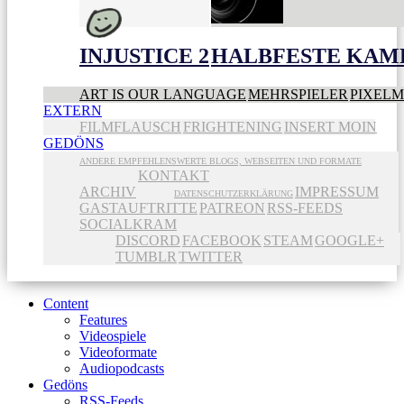
INJUSTICE 2
HALBFESTE KAME
ART IS OUR LANGUAGE
MEHRSPIELER
PIXEL
EXTERN
FILMFLAUSCH
FRIGHTENING
INSERT MOIN
GEDÖNS
ANDERE EMPFEHLENSWERTE BLOGS, WEBSEITEN UND FORMATE
KONTAKT
ARCHIV
IMPRESSUM
DATENSCHUTZERKLÄRUNG
GASTAUFTRITTE
PATREON
RSS-FEEDS
SOCIALKRAM
DISCORD
FACEBOOK
STEAM
GOOGLE+
TUMBLR
TWITTER
Content
Features
Videospiele
Videoformate
Audiopodcasts
Gedöns
RSS-Feeds